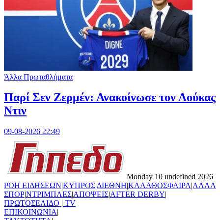
Άλλα Πρωταθλήματα
Παρί Σεν Ζερμέν: Ανακοίνωσε τον Λούκας
Ντιν
09-08-2026 22:49
Monday 10 undefined 2026
ΡΟΗ ΕΙΔΗΣΕΩΝ
|
ΚΥΠΡΟΣ
|
ΔΙΕΘΝΗ
|
ΚΑΛΑΘΟΣΦΑΙΡΑ
|
ΑΛΛΑ
ΣΠΟΡ
|
ΝΤΡΙΜΠΛΕΣ
|
ΑΠΟΨΕΙΣ
|
AFTER DERBY
|
ΠΡΩΤΟΣΕΛΙΔΟ
|
TV
ΕΠΙΚΟΙΝΩΝΙΑ
|