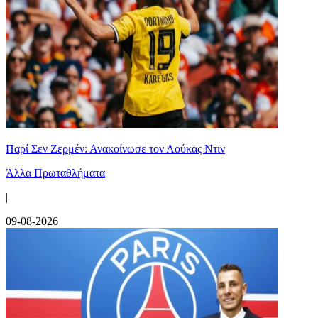
Παρί Σεν Ζερμέν: Ανακοίνωσε τον Λούκας Ντιν
Άλλα Πρωταθλήματα
|
09-08-2026