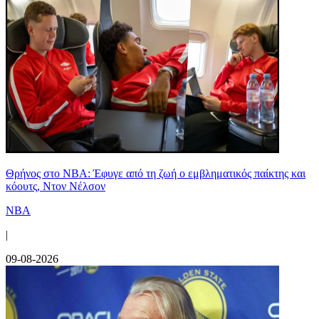
Θρήνος στο NBA: Έφυγε από τη ζωή ο εμβληματικός παίκτης και
κόουτς, Ντον Νέλσον
NBA
|
09-08-2026