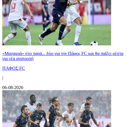
«Μαχαιριά» στο παρά... δύο για την Πάφος FC και θα παίξει ρέστα
για νέα ανατροπή
ΠΑΦΟΣ FC
|
06-08-2026