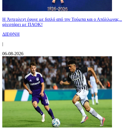
H Άντερλεχτ έφυγε με διπλό από την Τούμπα και ο Απόλλωνας...
φλερτάρει με ΠΑΟΚ!
ΔΙΕΘΝΗ
|
06-08-2026