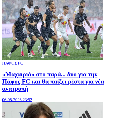
ΠΑΦΟΣ FC
«Μαχαιριά» στο παρά... δύο για την
Πάφος FC και θα παίξει ρέστα για νέα
ανατροπή
06-08-2026 23:52