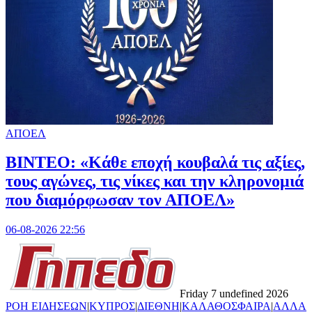
ΑΠΟΕΛ
ΒΙΝΤΕΟ: «Κάθε εποχή κουβαλά τις αξίες,
τους αγώνες, τις νίκες και την κληρονομιά
που διαμόρφωσαν τον ΑΠΟΕΛ»
06-08-2026 22:56
Friday 7 undefined 2026
ΡΟΗ ΕΙΔΗΣΕΩΝ
|
ΚΥΠΡΟΣ
|
ΔΙΕΘΝΗ
|
ΚΑΛΑΘΟΣΦΑΙΡΑ
|
ΑΛΛΑ