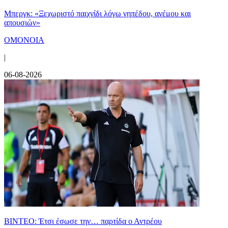
Μπεργκ: «Ξεχωριστό παιχνίδι λόγω γηπέδου, ανέμου και
απουσιών»
ΟΜΟΝΟΙΑ
|
06-08-2026
ΒΙΝΤΕΟ: Έτσι έσωσε την… παρτίδα ο Αντρέου