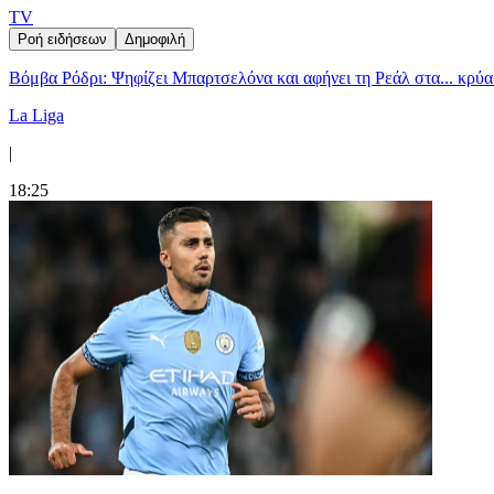
TV
Ροή ειδήσεων
Δημοφιλή
Βόμβα Ρόδρι: Ψηφίζει Μπαρτσελόνα και αφήνει τη Ρεάλ στα... κρύα
La Liga
|
18:25