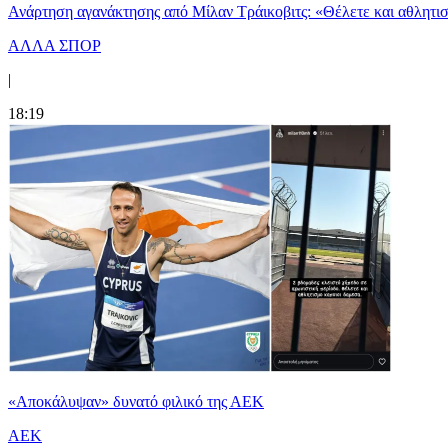
Ανάρτηση αγανάκτησης από Μίλαν Τράικοβιτς: «Θέλετε και αθλητι
ΑΛΛΑ ΣΠΟΡ
|
18:19
«Αποκάλυψαν» δυνατό φιλικό της ΑΕΚ
ΑΕΚ