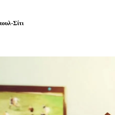
ουλ-Σίτι