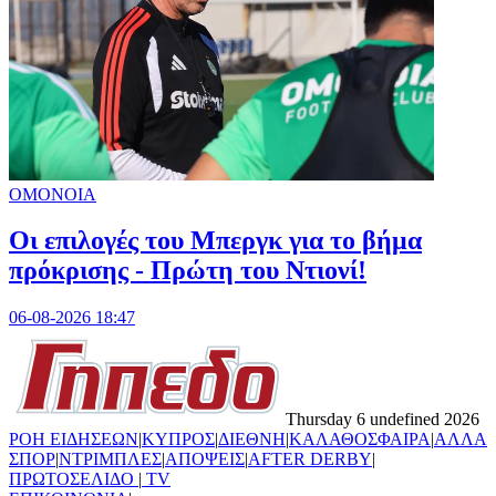
ΟΜΟΝΟΙΑ
Οι επιλογές του Μπεργκ για το βήμα
πρόκρισης - Πρώτη του Ντιονί!
06-08-2026 18:47
Thursday 6 undefined 2026
ΡΟΗ ΕΙΔΗΣΕΩΝ
|
ΚΥΠΡΟΣ
|
ΔΙΕΘΝΗ
|
ΚΑΛΑΘΟΣΦΑΙΡΑ
|
ΑΛΛΑ
ΣΠΟΡ
|
ΝΤΡΙΜΠΛΕΣ
|
ΑΠΟΨΕΙΣ
|
AFTER DERBY
|
ΠΡΩΤΟΣΕΛΙΔΟ
|
TV