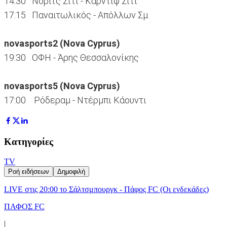
14:30 Νόριτς Σίτι - Κάρντιφ Σίτι
17:15 Παναιτωλικός - Απόλλων Σμ.
novasports2 (Nova Cyprus)
19:30 ΟΦΗ - Άρης Θεσσαλονίκης
novasports5 (Nova Cyprus)
17:00 Ρόδεραμ - Ντέρμπι Κάουντι
Κατηγορίες
TV
Ροή ειδήσεων
Δημοφιλή
LIVE στις 20:00 το Σάλτσμπουργκ - Πάφος FC (Οι ενδεκάδες)
ΠΑΦΟΣ FC
|