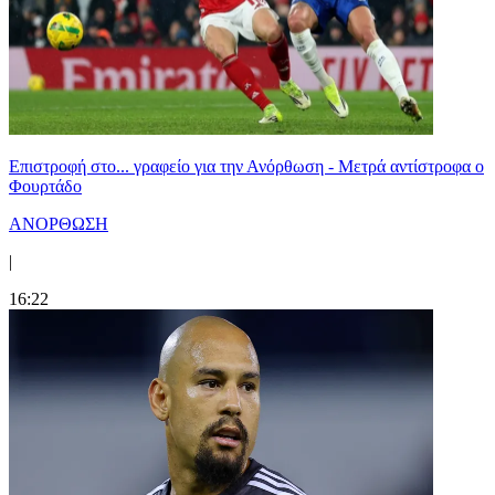
Επιστροφή στο... γραφείο για την Ανόρθωση - Μετρά αντίστροφα ο
Φουρτάδο
ΑΝΟΡΘΩΣΗ
|
16:22