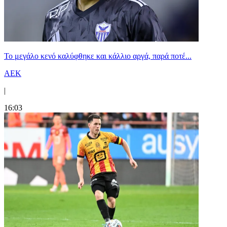
Το μεγάλο κενό καλύφθηκε και κάλλιο αργά, παρά ποτέ...
ΑΕΚ
|
16:03