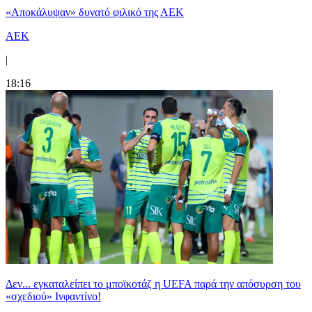
«Αποκάλυψαν» δυνατό φιλικό της ΑΕΚ
ΑΕΚ
|
18:16
Δεν... εγκαταλείπει το μποϊκοτάζ η UEFA παρά την απόσυρση του
«σχεδιού» Ινφαντίνο!