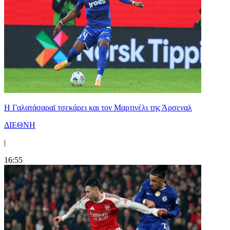
H Γαλατάσαραϊ τσεκάρει και τον Μαρτινέλι της Άρσεναλ
ΔΙΕΘΝΗ
|
16:55