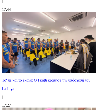
|
17:44
Το' πε και το έκανε: Ο Γκάβι κράτησε την υπόσχεσή του
La Liga
|
17:27