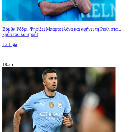
Βόμβα Ρόδρι: Ψηφίζει Μπαρτσελόνα και αφήνει τη Ρεάλ στα...
κρύα του λουτρού!
La Liga
|
18:25