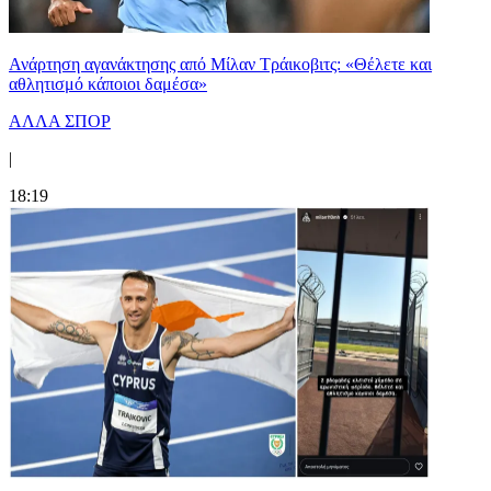
Ανάρτηση αγανάκτησης από Μίλαν Τράικοβιτς: «Θέλετε και
αθλητισμό κάποιοι δαμέσα»
ΑΛΛΑ ΣΠΟΡ
|
18:19