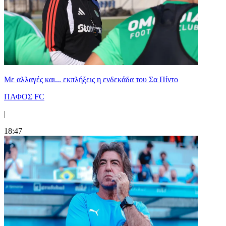
Με αλλαγές και... εκπλήξεις η ενδεκάδα του Σα Πίντο
ΠΑΦΟΣ FC
|
18:47