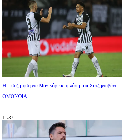
Η... συζήτηση για Μοντνόρ και η λύση του Χατζηγιοβάνη
ΟΜΟΝΟΙΑ
|
11:37