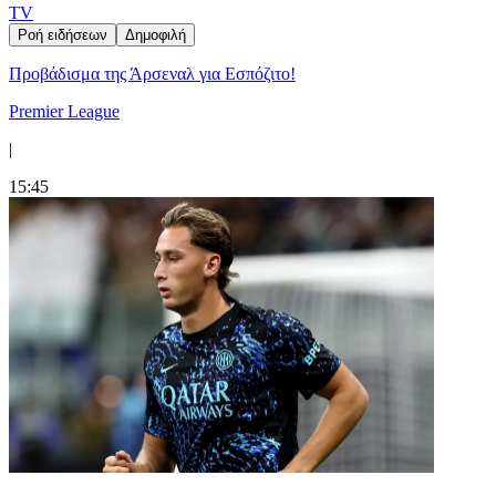
TV
Ροή ειδήσεων
Δημοφιλή
Προβάδισμα της Άρσεναλ για Εσπόζιτο!
Premier League
|
15:45