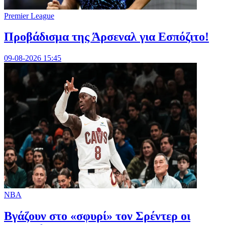
Premier League
Προβάδισμα της Άρσεναλ για Εσπόζιτο!
09-08-2026 15:45
NBA
Bγάζουν στο «σφυρί» τον Σρέντερ οι