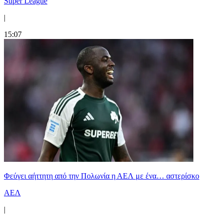
Super League
|
15:07
Φεύγει αήττητη από την Πολωνία η ΑΕΛ με ένα… αστερίσκο
ΑΕΛ
|