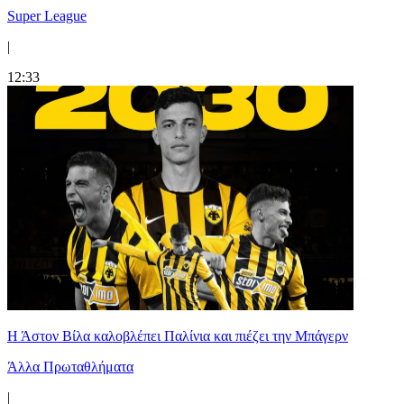
Super League
|
12:33
Η Άστον Βίλα καλοβλέπει Παλίνια και πιέζει την Μπάγερν
Άλλα Πρωταθλήματα
|