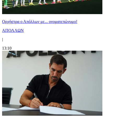
Ορχήστρα o Aπόλλων με... ονοματεπώνυμο!
ΑΠΟΛΛΩΝ
|
13:10