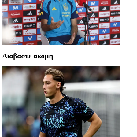
Διαβαστε ακομη