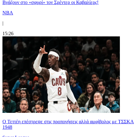
Bγάζουν στο «σφυρί» τον Σρέντερ οι Καβαλίερς!
NBA
|
15:26
Ο Τεττέη επέστρεψε στις προπονήσεις αλλά αμφίβολος με ΤΣΣΚΑ
1948