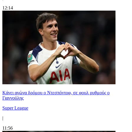
12:14
Kάνει αγώνα δρόμου ο Ντεσπόντοφ, σε φουλ ρυθμούς ο
Γιαννούλης
Super League
|
11:56