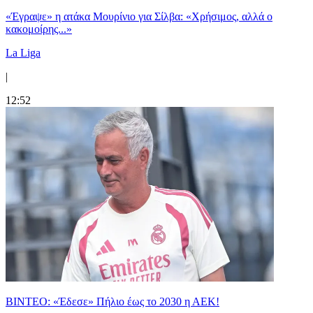
«Έγραψε» η ατάκα Μουρίνιο για Σίλβα: «Χρήσιμος, αλλά ο
κακομοίρης...»
La Liga
|
12:52
ΒΙΝΤΕΟ: «Έδεσε» Πήλιο έως το 2030 η ΑΕΚ!