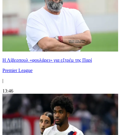
Η Λίβερπουλ «φουλάρει» για εξτρέμ της Παρί
Premier League
|
13:46