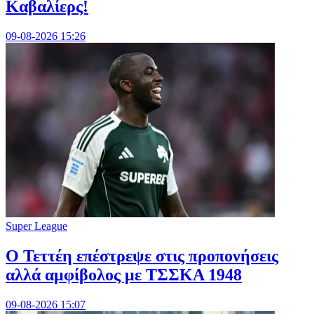
Καβαλίερς!
09-08-2026 15:26
Super League
Ο Τεττέη επέστρεψε στις προπονήσεις
αλλά αμφίβολος με ΤΣΣΚΑ 1948
09-08-2026 15:07