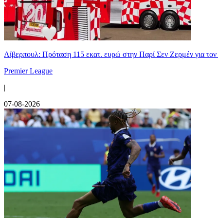
Λίβερπουλ: Πρόταση 115 εκατ. ευρώ στην Παρί Σεν Ζερμέν για το
Premier League
|
07-08-2026