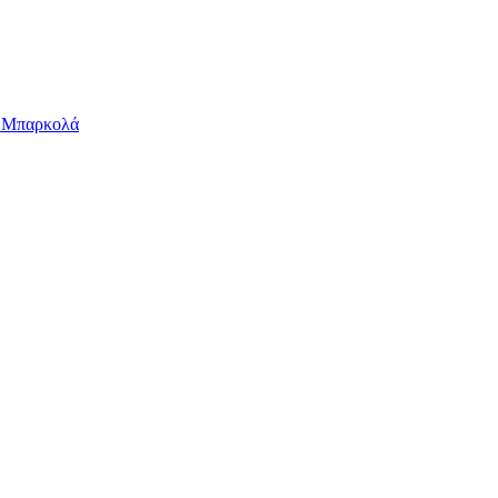
ν Μπαρκολά