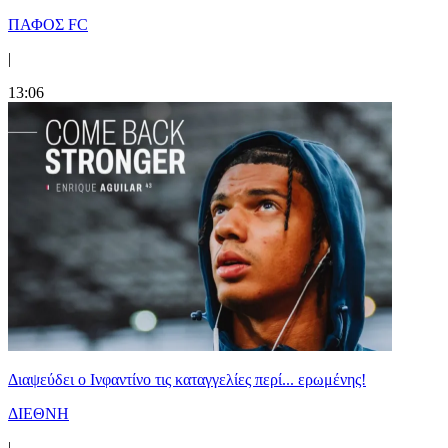
ΠΑΦΟΣ FC
|
13:06
Διαψεύδει ο Ινφαντίνο τις καταγγελίες περί... ερωμένης!
ΔΙΕΘΝΗ
|