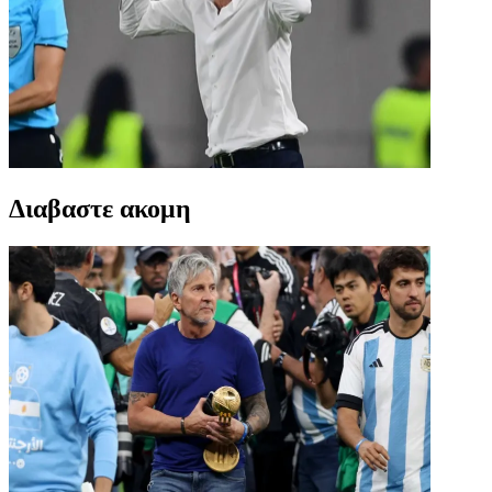
Διαβαστε ακομη