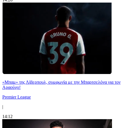
«Μπαμ» της Λίβερπουλ, συμφωνία με την Μπαρτσελόνα για τον
Αραούχο!
Premier League
|
14:12