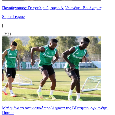
Παναθηναϊκός: Σε φουλ ρυθμούς ο Λιβάι ενόψει Βουλγαρίας
Super League
|
13:21
Μαζεμένα τα αγωνιστικά προβλήματα της Σάλτσμπουργκ ενόψει
Πάφου