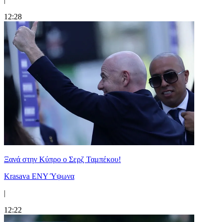
12:28
Ξανά στην Κύπρο ο Σερζ Ταμπέκου!
Krasava ENY Ύψωνα
|
12:22