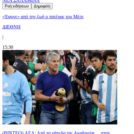
ΝΕΑ ΣΑΛΑΜΙΝΑ
Ροή ειδήσεων
Δημοφιλή
«Έφυγε» από την ζωή ο πατέρας του Μέσι
ΔΙΕΘΝΗ
|
15:30
(BINTEO) ΑΕΛ: Από τα γήπεδα της Ακαδημίας… στην