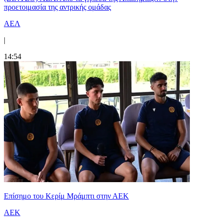
προετοιμασία της αντρικής ομάδας
ΑΕΛ
|
14:54
Επίσημο του Κερίμ Μράμπτι στην ΑΕK
ΑΕΚ