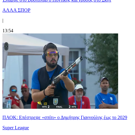
ΑΛΛΑ ΣΠΟΡ
|
13:54
ΠΑΟΚ: Επέστρεψε «σπίτι» ο Δημήτρης Γιαννούλης έως το 2029
Super League