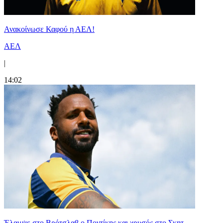
Ανακοίνωσε Καφού η ΑΕΛ!
ΑΕΛ
|
14:02
Έλαμψε στο Βρότσλαβ ο Ποντίκης και χρυσός στο Σκητ