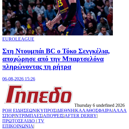
EUROLEAGUE
Στη Nτουμπάι BC ο Τόκο Σενγκέλια,
αποχώρησε από την Μπαρτσελόνα
πληρώνοντας τη ρήτρα
06-08-2026 15:26
Thursday 6 undefined 2026
ΡΟΗ ΕΙΔΗΣΕΩΝ
|
ΚΥΠΡΟΣ
|
ΔΙΕΘΝΗ
|
ΚΑΛΑΘΟΣΦΑΙΡΑ
|
ΑΛΛΑ
ΣΠΟΡ
|
ΝΤΡΙΜΠΛΕΣ
|
ΑΠΟΨΕΙΣ
|
AFTER DERBY
|
ΠΡΩΤΟΣΕΛΙΔΟ
|
TV
ΕΠΙΚΟΙΝΩΝΙΑ
|