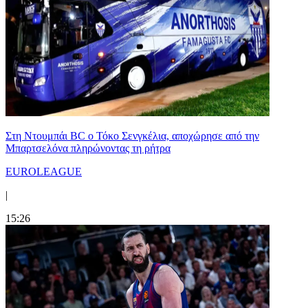
Στη Nτουμπάι BC ο Τόκο Σενγκέλια, αποχώρησε από την
Μπαρτσελόνα πληρώνοντας τη ρήτρα
EUROLEAGUE
|
15:26