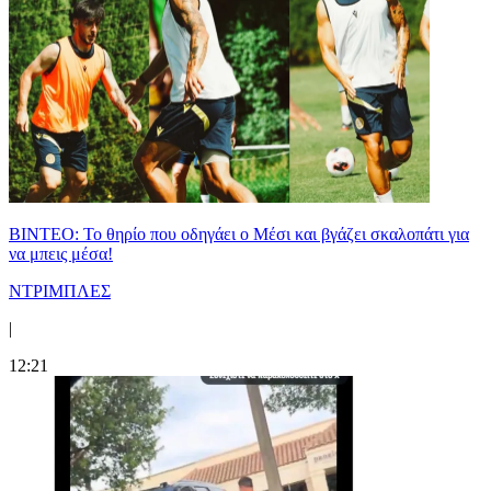
ΒΙΝΤΕΟ: Το θηρίο που οδηγάει ο Μέσι και βγάζει σκαλοπάτι για
να μπεις μέσα!
ΝΤΡΙΜΠΛΕΣ
|
12:21