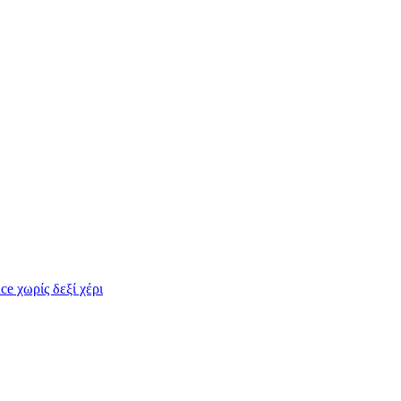
e χωρίς δεξί χέρι