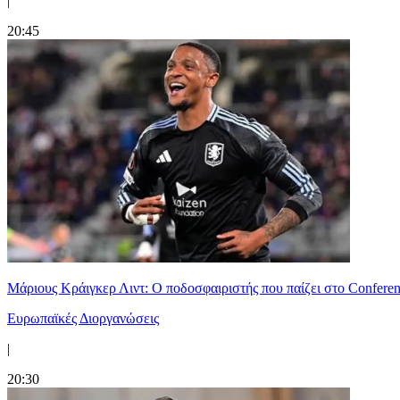
|
20:45
Μάριους Κράιγκερ Λιντ: Ο ποδοσφαιριστής που παίζει στο Conferenc
Ευρωπαϊκές Διοργανώσεις
|
20:30