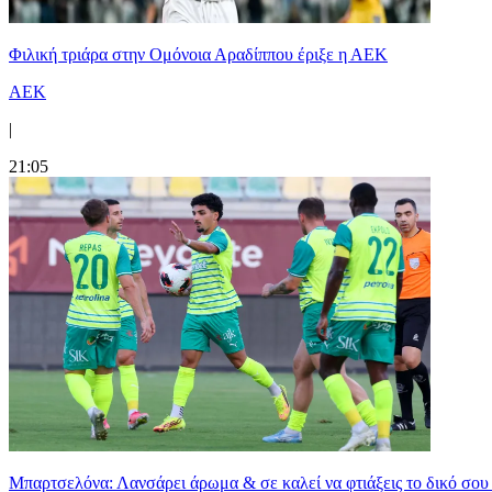
Φιλική τριάρα στην Ομόνοια Αραδίππου έριξε η ΑΕΚ
ΑΕΚ
|
21:05
Μπαρτσελόνα: Λανσάρει άρωμα & σε καλεί να φτιάξεις το δικό σου 