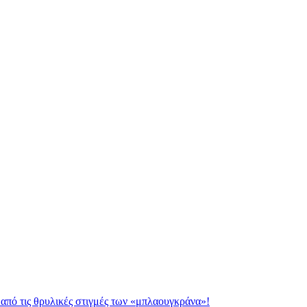
από τις θρυλικές στιγμές των «μπλαουγκράνα»!