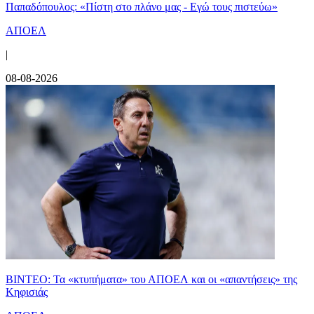
Παπαδόπουλος: «Πίστη στο πλάνο μας - Εγώ τους πιστεύω»
ΑΠΟΕΛ
|
08-08-2026
ΒΙΝΤΕΟ: Τα «κτυπήματα» του ΑΠΟΕΛ και οι «απαντήσεις» της
Κηφισιάς