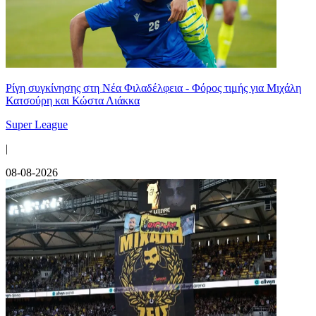
Ρίγη συγκίνησης στη Νέα Φιλαδέλφεια - Φόρος τιμής για Μιχάλη
Κατσούρη και Κώστα Λιάκκα
Super League
|
08-08-2026