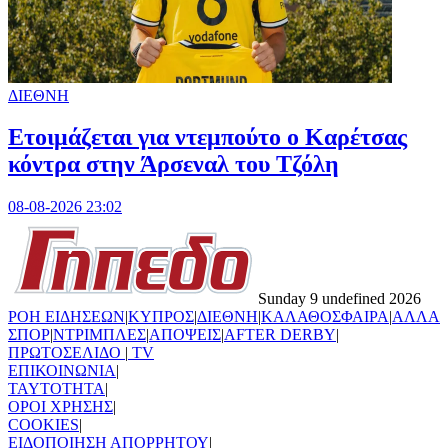
ΔΙΕΘΝΗ
Ετοιμάζεται για ντεμπούτο ο Καρέτσας
κόντρα στην Άρσεναλ του Τζόλη
08-08-2026 23:02
Sunday 9 undefined 2026
ΡΟΗ ΕΙΔΗΣΕΩΝ
|
ΚΥΠΡΟΣ
|
ΔΙΕΘΝΗ
|
ΚΑΛΑΘΟΣΦΑΙΡΑ
|
ΑΛΛΑ
ΣΠΟΡ
|
ΝΤΡΙΜΠΛΕΣ
|
ΑΠΟΨΕΙΣ
|
AFTER DERBY
|
ΠΡΩΤΟΣΕΛΙΔΟ
|
TV
ΕΠΙΚΟΙΝΩΝΙΑ
|
TAYTOTHTA
|
ΟΡΟΙ ΧΡΗΣΗΣ
|
COOKIES
|
ΕΙΔΟΠΟΙΗΣΗ ΑΠΟΡΡΗΤΟΥ
|