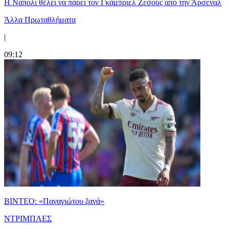
Η Νάπολι θέλει να πάρει τον Γκάμπριελ Ζεσούς από την Άρσεναλ
Άλλα Πρωταθλήματα
|
09:12
ΒΙΝΤΕΟ: «Παναγιώτου ξανά»
ΝΤΡΙΜΠΛΕΣ