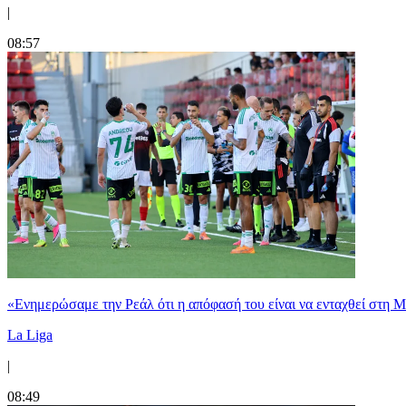
|
08:57
«Ενημερώσαμε την Ρεάλ ότι η απόφασή του είναι να ενταχθεί στη 
La Liga
|
08:49