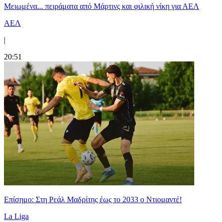
Μειωμένα... πειράματα από Μάρτινς και φιλική νίκη για ΑΕΛ
ΑΕΛ
|
20:51
Επίσημο: Στη Ρεάλ Μαδρίτης έως το 2033 ο Ντιομαντέ!
La Liga