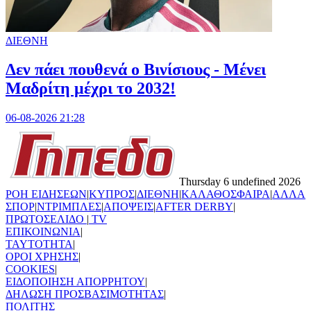
ΔΙΕΘΝΗ
Δεν πάει πουθενά ο Βινίσιους - Μένει
Μαδρίτη μέχρι το 2032!
06-08-2026 21:28
Thursday 6 undefined 2026
ΡΟΗ ΕΙΔΗΣΕΩΝ
|
ΚΥΠΡΟΣ
|
ΔΙΕΘΝΗ
|
ΚΑΛΑΘΟΣΦΑΙΡΑ
|
ΑΛΛΑ
ΣΠΟΡ
|
ΝΤΡΙΜΠΛΕΣ
|
ΑΠΟΨΕΙΣ
|
AFTER DERBY
|
ΠΡΩΤΟΣΕΛΙΔΟ
|
TV
ΕΠΙΚΟΙΝΩΝΙΑ
|
TAYTOTHTA
|
ΟΡΟΙ ΧΡΗΣΗΣ
|
COOKIES
|
ΕΙΔΟΠΟΙΗΣΗ ΑΠΟΡΡΗΤΟΥ
|
ΔΗΛΩΣΗ ΠΡΟΣΒΑΣΙΜΟΤΗΤΑΣ
|
ΠΟΛΙΤΗΣ