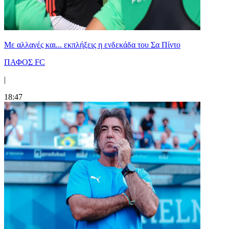
Με αλλαγές και... εκπλήξεις η ενδεκάδα του Σα Πίντο
ΠΑΦΟΣ FC
|
18:47