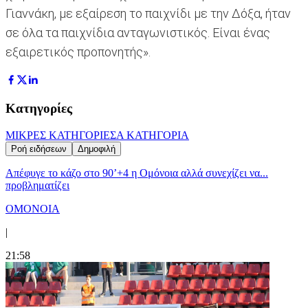
Γιαννάκη, με εξαίρεση το παιχνίδι με την Δόξα, ήταν
σε όλα τα παιχνίδια ανταγωνιστικός. Είναι ένας
εξαιρετικός προπονητής».
Κατηγορίες
ΜΙΚΡΕΣ ΚΑΤΗΓΟΡΙΕΣ
Α ΚΑΤΗΓΟΡΙΑ
Ροή ειδήσεων
Δημοφιλή
Απέφυγε το κάζο στο 90’+4 η Ομόνοια αλλά συνεχίζει να...
προβληματίζει
ΟΜΟΝΟΙΑ
|
21:58