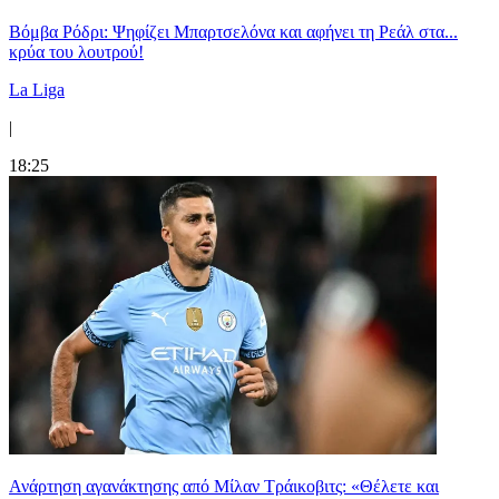
Βόμβα Ρόδρι: Ψηφίζει Μπαρτσελόνα και αφήνει τη Ρεάλ στα...
κρύα του λουτρού!
La Liga
|
18:25
Ανάρτηση αγανάκτησης από Μίλαν Τράικοβιτς: «Θέλετε και