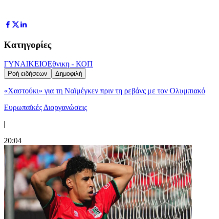
Κατηγορίες
ΓΥΝΑΙΚΕΙΟ
Εθνικη - ΚΟΠ
Ροή ειδήσεων
Δημοφιλή
«Χαστούκι» για τη Ναϊμέγκεν πριν τη ρεβάνς με τον Ολυμπιακό
Ευρωπαϊκές Διοργανώσεις
|
20:04