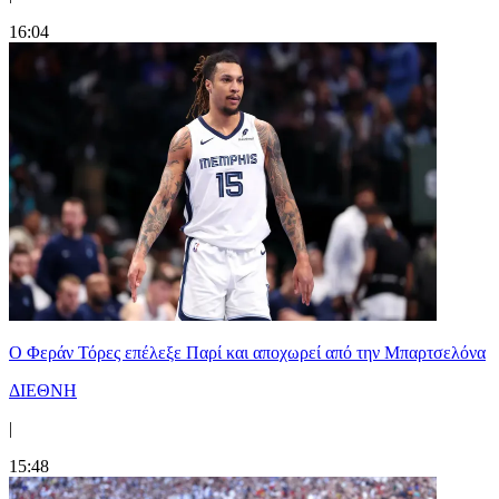
16:04
Ο Φεράν Τόρες επέλεξε Παρί και αποχωρεί από την Μπαρτσελόνα
ΔΙΕΘΝΗ
|
15:48