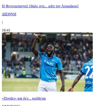
Η Φενερμπαχτσέ έβαλε στο... μάτι τον Λουκάκου!
ΔΙΕΘΝΗ
|
16:41
«Πονάει» και δεν... κρύβεται