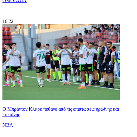
ΟΜΟΝΟΙΑ
|
16:22
Ο Μπράντον Κλαρκ πέθανε από τις επιπτώσεις ηρωίνης και
κοκαΐνης
NBA
|