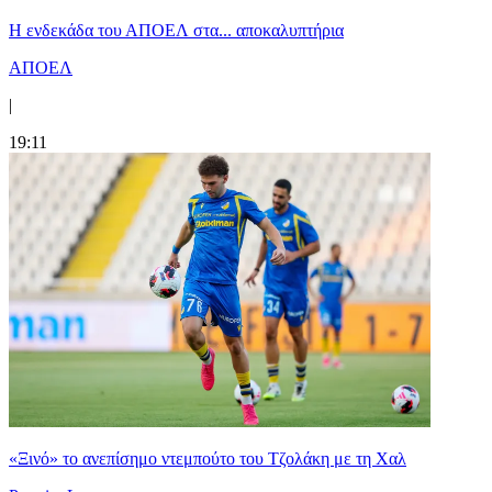
Η ενδεκάδα του ΑΠΟΕΛ στα... αποκαλυπτήρια
ΑΠΟΕΛ
|
19:11
«Ξινό» το ανεπίσημο ντεμπούτο του Τζολάκη με τη Χαλ