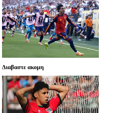
Διαβαστε ακομη