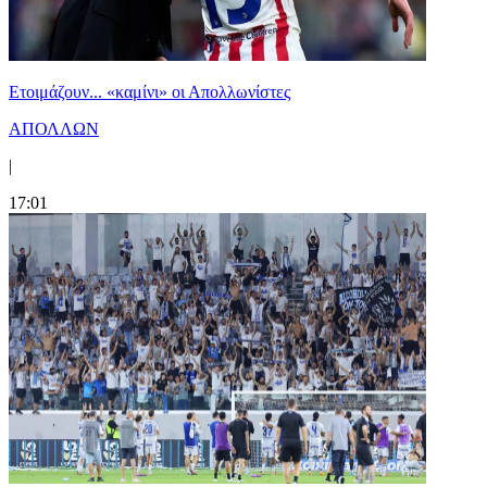
Ετοιμάζουν... «καμίνι» οι Απολλωνίστες
ΑΠΟΛΛΩΝ
|
17:01