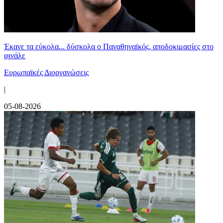
Έκανε τα εύκολα... δύσκολα ο Παναθηναϊκός, αποδοκιμασίες στο
φινάλε
Ευρωπαϊκές Διοργανώσεις
|
05-08-2026