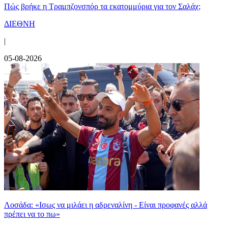
Πώς βρήκε η Τραμπζονσπόρ τα εκατομμύρια για τον Σαλάχ;
ΔΙΕΘΝΗ
|
05-08-2026
Λοσάδα: «Ισως να μιλάει η αδρεναλίνη - Είναι προφανές αλλά
πρέπει να το πω»