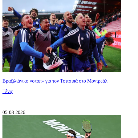
Βραζιλιάνικο «στοπ» για τον Τσιτσιπά στο Μοντρεάλ
Τένις
|
05-08-2026