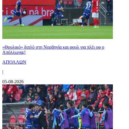
«Θρυλικό» διπλό στη Νορβηγία και φουλ για πλέι οφ ο
Απόλλωνας!
ΑΠΟΛΛΩΝ
|
05-08-2026