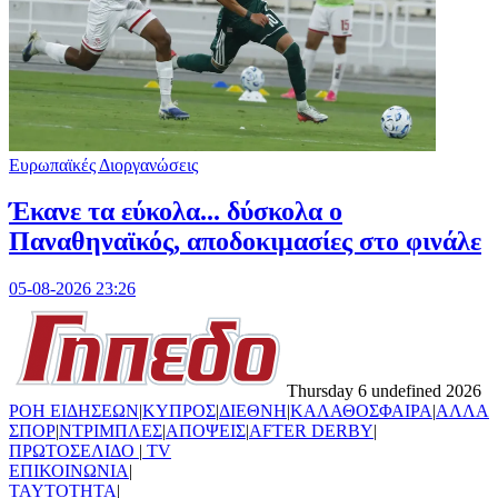
Ευρωπαϊκές Διοργανώσεις
Έκανε τα εύκολα... δύσκολα ο
Παναθηναϊκός, αποδοκιμασίες στο φινάλε
05-08-2026 23:26
Thursday 6 undefined 2026
ΡΟΗ ΕΙΔΗΣΕΩΝ
|
ΚΥΠΡΟΣ
|
ΔΙΕΘΝΗ
|
ΚΑΛΑΘΟΣΦΑΙΡΑ
|
ΑΛΛΑ
ΣΠΟΡ
|
ΝΤΡΙΜΠΛΕΣ
|
ΑΠΟΨΕΙΣ
|
AFTER DERBY
|
ΠΡΩΤΟΣΕΛΙΔΟ
|
TV
ΕΠΙΚΟΙΝΩΝΙΑ
|
TAYTOTHTA
|