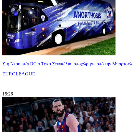
Στη Nτουμπάι BC ο Τόκο Σενγκέλια, αποχώρησε από την Μπαρτσελ
EUROLEAGUE
|
15:26