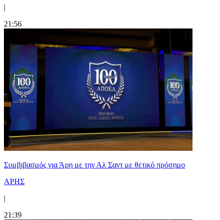
|
21:56
Συμβιβασμός για Άρη με την Αλ Σαντ με θετικό πρόσημο
ΑΡΗΣ
|
21:39