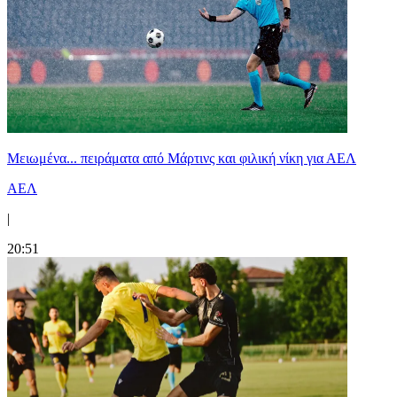
Μειωμένα... πειράματα από Μάρτινς και φιλική νίκη για ΑΕΛ
ΑΕΛ
|
20:51