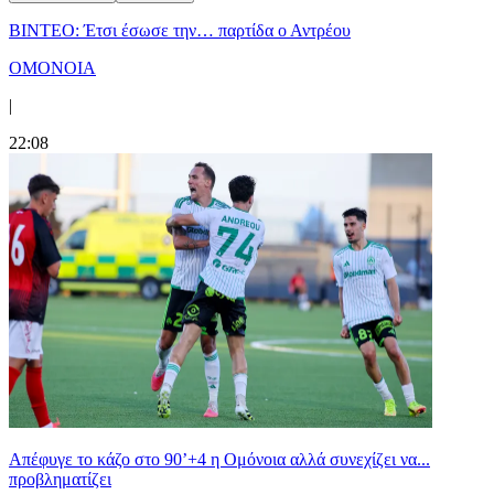
ΒΙΝΤΕΟ: Έτσι έσωσε την… παρτίδα ο Αντρέου
ΟΜΟΝΟΙΑ
|
22:08
Απέφυγε το κάζο στο 90’+4 η Ομόνοια αλλά συνεχίζει να...
προβληματίζει