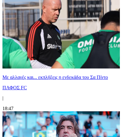
Με αλλαγές και... εκπλήξεις η ενδεκάδα του Σα Πίντο
ΠΑΦΟΣ FC
|
18:47