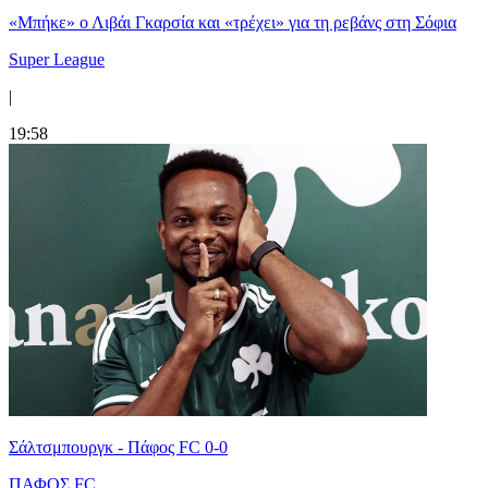
«Μπήκε» ο Λιβάι Γκαρσία και «τρέχει» για τη ρεβάνς στη Σόφια
Super League
|
19:58
Σάλτσμπουργκ - Πάφος FC 0-0
ΠΑΦΟΣ FC