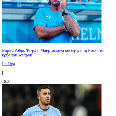
Βόμβα Ρόδρι: Ψηφίζει Μπαρτσελόνα και αφήνει τη Ρεάλ στα...
κρύα του λουτρού!
La Liga
|
18:25