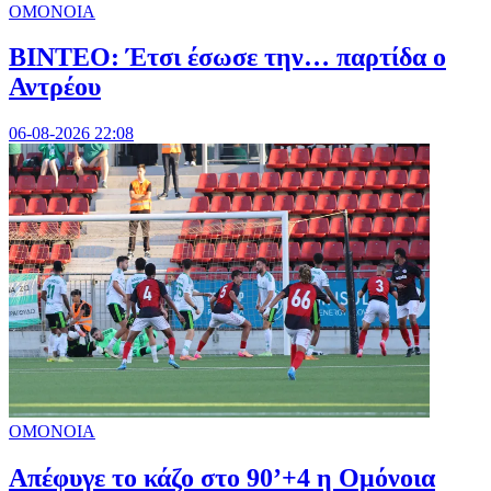
ΟΜΟΝΟΙΑ
ΒΙΝΤΕΟ: Έτσι έσωσε την… παρτίδα ο
Αντρέου
06-08-2026 22:08
ΟΜΟΝΟΙΑ
Απέφυγε το κάζο στο 90’+4 η Ομόνοια