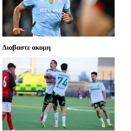
Διαβαστε ακομη