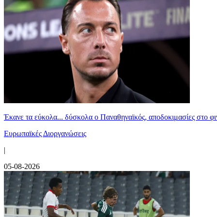
Έκανε τα εύκολα... δύσκολα ο Παναθηναϊκός, αποδοκιμασίες στο φ
Ευρωπαϊκές Διοργανώσεις
|
05-08-2026