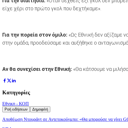
Για την διαιτησία:
«Όταν δεχθείς έξι γκολ δεν μπορείς
είχε χέρι στο πρώτο γκολ που δεχτήκαμε».
Για την πορεία στον όμιλο:
«Ως Εθνική δεν αξίζαμε ν
στην ομάδα, προοδεύσαμε και αυξήθηκε ο ανταγωνισμό
Αν θα συνεχίσει στην Εθνική:
«Θα κάτσουμε να μιλήσου
Κατηγορίες
Εθνικη - ΚΟΠ
Ροή ειδήσεων
Δημοφιλή
Αποθέωση Ντουράντ σε Αντετοκούνμπο: «Θα μπορούσε να γίνει G