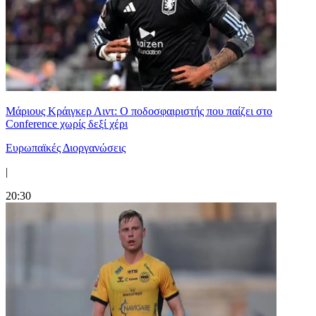
Μάριους Κράιγκερ Λιντ: Ο ποδοσφαιριστής που παίζει στο
Conference χωρίς δεξί χέρι
Ευρωπαϊκές Διοργανώσεις
|
20:30