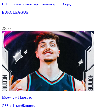
Η Παρί ανακοίνωσε την ανανέωση του Χομς
EUROLEAGUE
|
20:00
Μίλαν για Παρέδες!
Άλλα Πρωταθλήματα