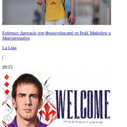
Επίσημο: Δανεικός στη Φιορεντίνα από τη Ρεάλ Μαδρίτης ο
Μασταντουόνο
La Liga
|
20:15