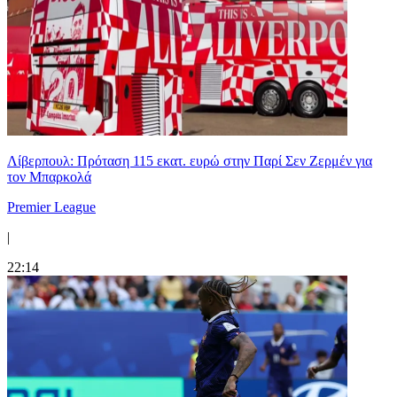
Λίβερπουλ: Πρόταση 115 εκατ. ευρώ στην Παρί Σεν Ζερμέν για
τον Μπαρκολά
Premier League
|
22:14