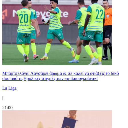
Μπαρτσελόνα: Λανσάρει άρωμα & σε καλεί να φτιάξεις το δικό
σου από τις θρυλικές στιγμές των «μπλαουγκράνα»!
La Liga
|
21:00