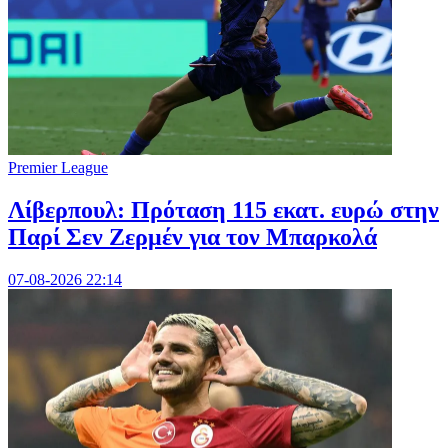
Premier League
Λίβερπουλ: Πρόταση 115 εκατ. ευρώ στην
Παρί Σεν Ζερμέν για τον Μπαρκολά
07-08-2026 22:14