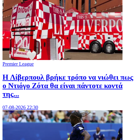
Premier League
Η Λίβερπουλ βρήκε τρόπο να νιώθει πως
ο Ντιόγο Ζότα θα είναι πάντοτε κοντά
της...
07-08-2026 22:30