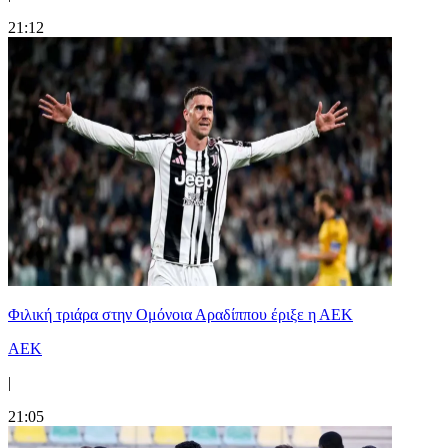
21:12
Φιλική τριάρα στην Ομόνοια Αραδίππου έριξε η ΑΕΚ
ΑΕΚ
|
21:05