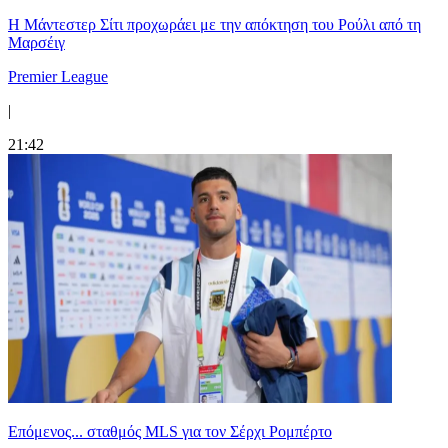
Η Μάντεστερ Σίτι προχωράει με την απόκτηση του Ρούλι από τη
Μαρσέιγ
Premier League
|
21:42
Επόμενος... σταθμός MLS για τον Σέρχι Ρομπέρτο