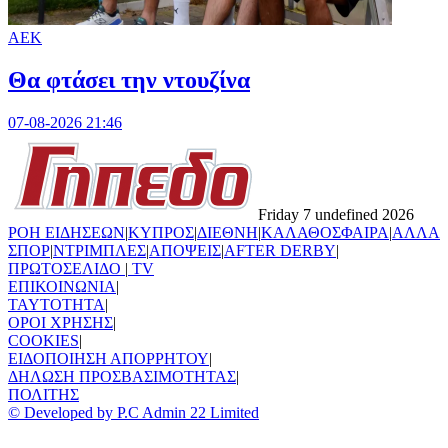
ΑΕΚ
Θα φτάσει την ντουζίνα
07-08-2026 21:46
Friday 7 undefined 2026
ΡΟΗ ΕΙΔΗΣΕΩΝ
|
ΚΥΠΡΟΣ
|
ΔΙΕΘΝΗ
|
ΚΑΛΑΘΟΣΦΑΙΡΑ
|
ΑΛΛΑ
ΣΠΟΡ
|
ΝΤΡΙΜΠΛΕΣ
|
ΑΠΟΨΕΙΣ
|
AFTER DERBY
|
ΠΡΩΤΟΣΕΛΙΔΟ
|
TV
ΕΠΙΚΟΙΝΩΝΙΑ
|
TAYTOTHTA
|
ΟΡΟΙ ΧΡΗΣΗΣ
|
COOKIES
|
ΕΙΔΟΠΟΙΗΣΗ ΑΠΟΡΡΗΤΟΥ
|
ΔΗΛΩΣΗ ΠΡΟΣΒΑΣΙΜΟΤΗΤΑΣ
|
ΠΟΛΙΤΗΣ
© Developed by P.C Admin 22 Limited