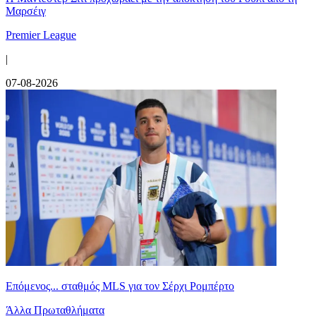
Μαρσέιγ
Premier League
|
07-08-2026
Επόμενος... σταθμός MLS για τον Σέρχι Ρομπέρτο
Άλλα Πρωταθλήματα