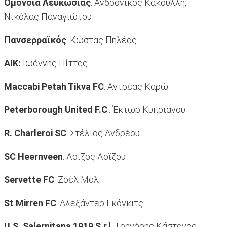
Ομόνοια Λευκωσίας
: Ανδρόνικος Κακουλλή,
Νικόλας Παναγιώτου
Πανσερραϊκός
: Κώστας Πηλέας
ΑΙΚ:
Ιωάννης Πίττας
Maccabi Petah Tikva FC
: Αντρέας Καρώ
Peterborough United F.C
.: Έκτωρ Κυπριανού
R. Charleroi SC
: Στέλιος Ανδρέου
SC Heernveen
: Λοϊζος Λοϊζου
Servette FC
: Ζοέλ Μολ
St Mirren FC
: Αλεξάντερ Γκόγκιτς
U.S. Salernitana 1919 S.r.l
.: Γρηγόρης Κάστανος