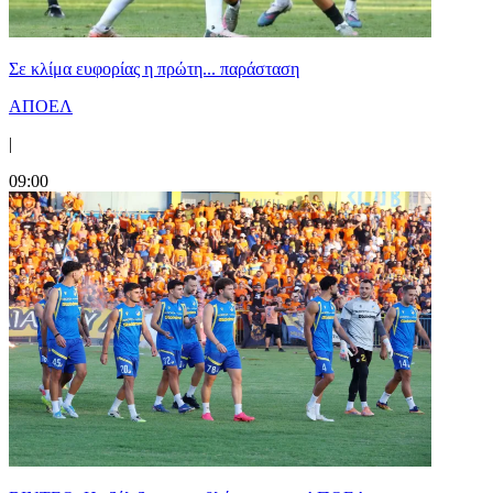
Σε κλίμα ευφορίας η πρώτη... παράσταση
ΑΠΟΕΛ
|
09:00