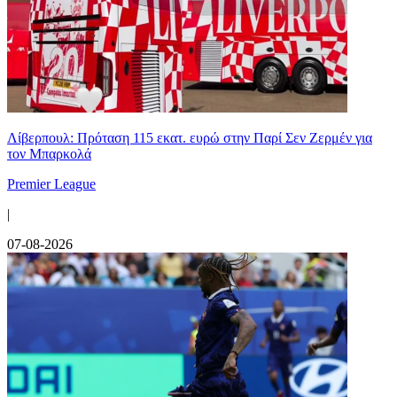
Λίβερπουλ: Πρόταση 115 εκατ. ευρώ στην Παρί Σεν Ζερμέν για
τον Μπαρκολά
Premier League
|
07-08-2026