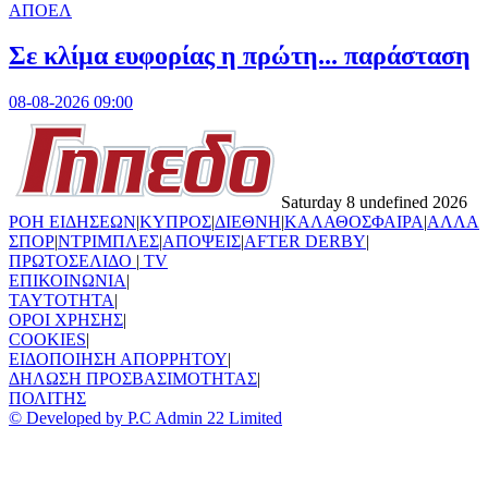
ΑΠΟΕΛ
Σε κλίμα ευφορίας η πρώτη... παράσταση
08-08-2026 09:00
Saturday 8 undefined 2026
ΡΟΗ ΕΙΔΗΣΕΩΝ
|
ΚΥΠΡΟΣ
|
ΔΙΕΘΝΗ
|
ΚΑΛΑΘΟΣΦΑΙΡΑ
|
ΑΛΛΑ
ΣΠΟΡ
|
ΝΤΡΙΜΠΛΕΣ
|
ΑΠΟΨΕΙΣ
|
AFTER DERBY
|
ΠΡΩΤΟΣΕΛΙΔΟ
|
TV
ΕΠΙΚΟΙΝΩΝΙΑ
|
TAYTOTHTA
|
ΟΡΟΙ ΧΡΗΣΗΣ
|
COOKIES
|
ΕΙΔΟΠΟΙΗΣΗ ΑΠΟΡΡΗΤΟΥ
|
ΔΗΛΩΣΗ ΠΡΟΣΒΑΣΙΜΟΤΗΤΑΣ
|
ΠΟΛΙΤΗΣ
© Developed by P.C Admin 22 Limited