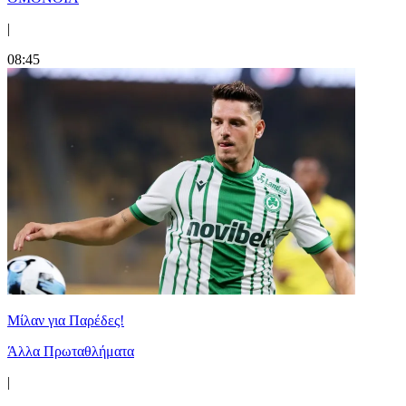
|
08:45
Μίλαν για Παρέδες!
Άλλα Πρωταθλήματα
|