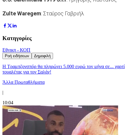
Zulte Waregem
: Σταύρος Γαβριήλ
Κατηγορίες
Εθνικη - ΚΟΠ
Ροή ειδήσεων
Δημοφιλή
Η Τραμπζονσπόρ θα πληρώνει 5.000 ευρώ τον μήνα σε... χαρτί
τουαλέτας για τον Σαλάχ!
Άλλα Πρωταθλήματα
|
10:04