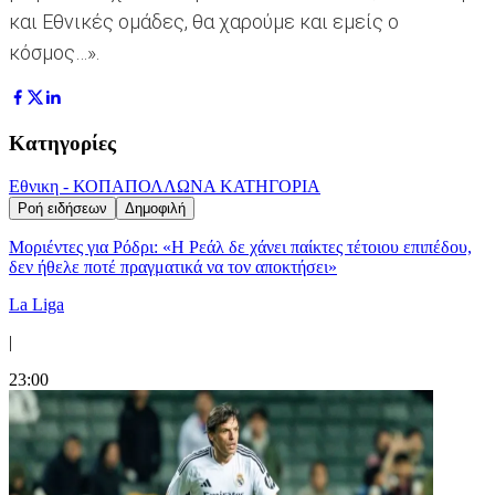
και Εθνικές ομάδες, θα χαρούμε και εμείς ο
κόσμος…».
Κατηγορίες
Εθνικη - ΚΟΠ
ΑΠΟΛΛΩΝ
Α ΚΑΤΗΓΟΡΙΑ
Ροή ειδήσεων
Δημοφιλή
Μοριέντες για Ρόδρι: «Η Ρεάλ δε χάνει παίκτες τέτοιου επιπέδου,
δεν ήθελε ποτέ πραγματικά να τον αποκτήσει»
La Liga
|
23:00