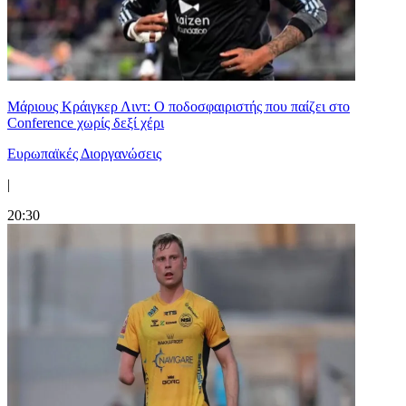
Μάριους Κράιγκερ Λιντ: Ο ποδοσφαιριστής που παίζει στο
Conference χωρίς δεξί χέρι
Ευρωπαϊκές Διοργανώσεις
|
20:30