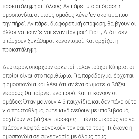
προκατάληψη απ’ όλους. Αν πάρει μια απόφαση η
ομοσπονδία, οι μισές ομάδες λένε 'εν σκόπιμα που
την πήρε'. Αν πάρει διαφορετική απόφαση, θα βγουν οι
άλλοι να πουν 'είναι εναντίον μας'. Γιατί; Διότι δεν
υπάρχουν ξεκάθαροι κανονισμοί. Και αρχίζει η
προκατάληψη.
Δεύτερον, υπάρχουν αρκετοί ταλαντούχοι Κύπριοι οι
οποίοι είναι στο περιθώριο. Για παράδειγμα, έρχεται
η ομοσπονδία και λέει ότι αν ένα σωματείο βάζει
νεαρούς θα παίρνει ένα ποσό. Και τι κάνουν οι
ομάδες; Όταν μείνουν 4-5 παιχνίδια και δεν πάνε ούτε
για πρωτάθλημα, ούτε κινδυνεύουν με υποβιβασμό,
αρχίζουν να βάζουν τέσσερις – πέντε μικρούς για να
πιάσουν λεφτά. Ξεγελούν τον εαυτό τους. Τι έκανε η
ομοσπονδία σε συνεργασία με όλους τους