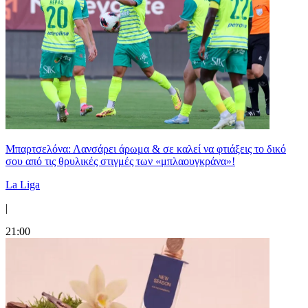
Μπαρτσελόνα: Λανσάρει άρωμα & σε καλεί να φτιάξεις το δικό
σου από τις θρυλικές στιγμές των «μπλαουγκράνα»!
La Liga
|
21:00