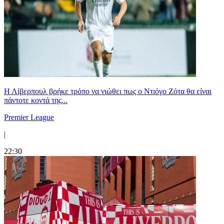
Η Λίβερπουλ βρήκε τρόπο να νιώθει πως ο Ντιόγο Ζότα θα είναι
πάντοτε κοντά της...
Premier League
|
22:30