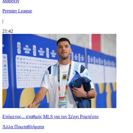
Μαρσέιγ
Premier League
|
21:42
Επόμενος... σταθμός MLS για τον Σέρχι Ρομπέρτο
Άλλα Πρωταθλήματα