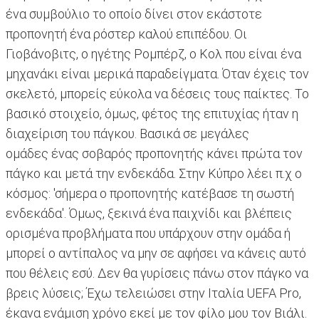
ένα συμβούλιο το οποίο δίνει στον εκάστοτε
προπονητή ένα ρόστερ καλού επιπέδου. Οι
Γιοβάνοβιτς, ο ηγέτης Ρομπέρζ, ο Κολ που είναι ένα
μηχανάκι είναι μερικά παραδείγματα. Όταν έχεις τον
σκελετό, μπορείς εύκολα να δέσεις τους παίκτες. Το
βασικό στοιχείο, όμως, φέτος της επιτυχίας ήταν η
διαχείριση του πάγκου. Βασικά σε μεγάλες
ομάδες ένας σοβαρός προπονητής κάνει πρώτα τον
πάγκο και μετά την ενδεκάδα. Στην Κύπρο λέει π.χ ο
κόσμος: 'σήμερα ο προπονητής κατέβασε τη σωστή
ενδεκάδα'. Όμως, ξεκινά ένα παιχνίδι και βλέπεις
ορισμένα προβλήματα που υπάρχουν στην ομάδα ή
μπορεί ο αντίπαλος να μην σε αφήσει να κάνεις αυτό
που θέλεις εσύ. Δεν θα γυρίσεις πάνω στον πάγκο να
βρεις λύσεις; Έχω τελειώσει στην Ιταλία UEFA Pro,
έκανα ενάμιση χρόνο εκεί με τον φίλο μου τον Βιάλι.