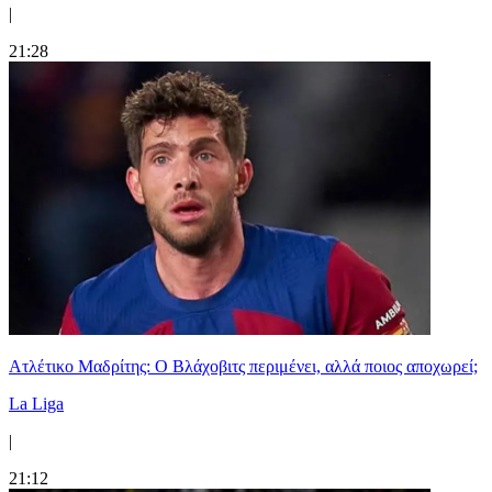
|
21:28
Ατλέτικο Μαδρίτης: Ο Βλάχοβιτς περιμένει, αλλά ποιος αποχωρεί;
La Liga
|
21:12