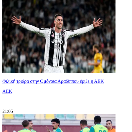
Φιλική τριάρα στην Ομόνοια Αραδίππου έριξε η ΑΕΚ
ΑΕΚ
|
21:05