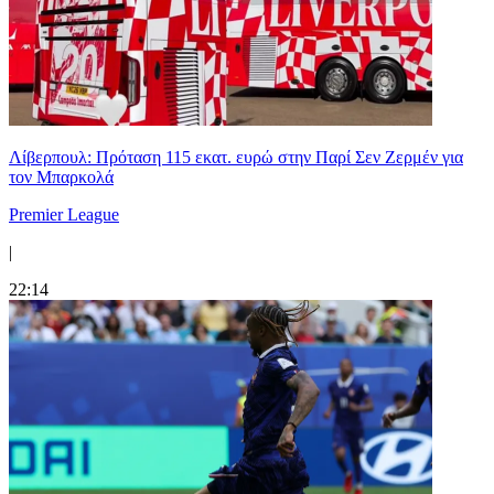
Λίβερπουλ: Πρόταση 115 εκατ. ευρώ στην Παρί Σεν Ζερμέν για
τον Μπαρκολά
Premier League
|
22:14