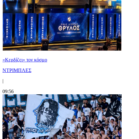
«Κερδίζει» τον κόσμο
ΝΤΡΙΜΠΛΕΣ
|
09:56