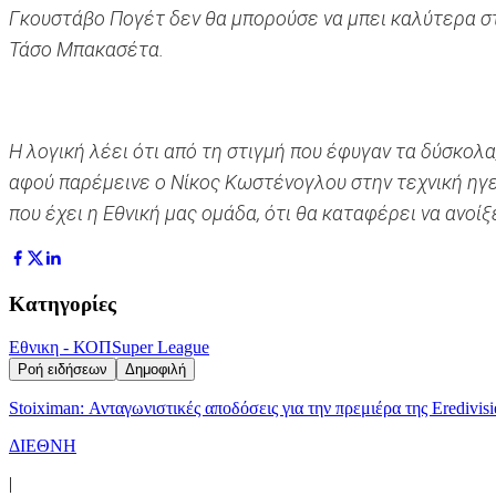
Γκουστάβο Πογέτ δεν θα μπορούσε να μπει καλύτερα στο 
Τάσο Μπακασέτα.
Η λογική λέει ότι από τη στιγμή που έφυγαν τα δύσκολ
αφού παρέμεινε ο Νίκος Κωστένογλου στην τεχνική ηγεσ
που έχει η Εθνική μας ομάδα, ότι θα καταφέρει να ανοίξ
Κατηγορίες
Εθνικη - ΚΟΠ
Super League
Ροή ειδήσεων
Δημοφιλή
Stoiximan: Ανταγωνιστικές αποδόσεις για την πρεμιέρα της Eredivisi
ΔΙΕΘΝΗ
|