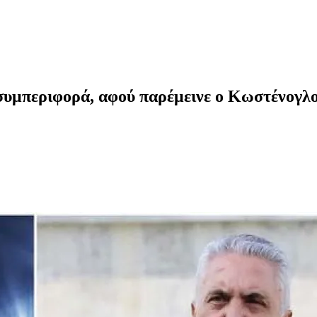
μπεριφορά, αφού παρέμεινε ο Κωστένογλου.