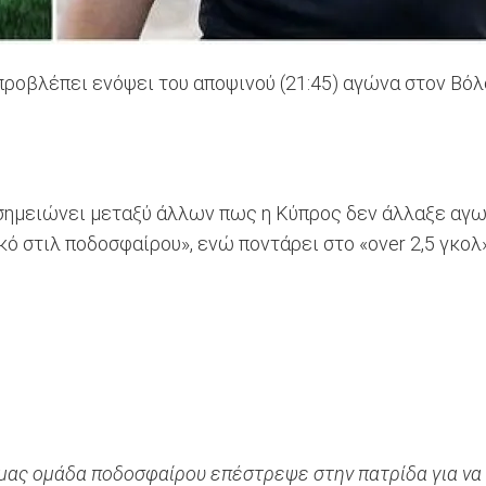
 προβλέπει ενόψει του αποψινού (21:45) αγώνα στον Βό
ημειώνει μεταξύ άλλων πως η Κύπρος δεν άλλαξε αγων
κό στιλ ποδοσφαίρου», ενώ ποντάρει στο «over 2,5 γκο
ή μας ομάδα ποδοσφαίρου επέστρεψε στην πατρίδα για να 