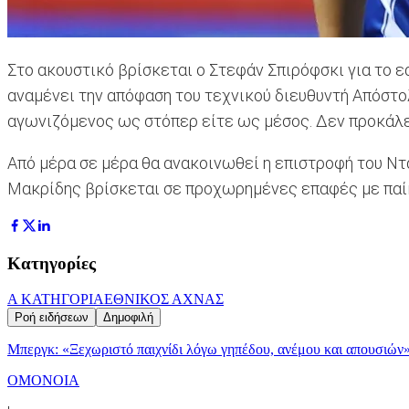
Στο ακουστικό βρίσκεται ο Στεφάν Σπιρόφσκι για το ε
αναμένει την απόφαση του τεχνικού διευθυντή Απόστολ
αγωνιζόμενος ως στόπερ είτε ως μέσος. Δεν προκάλε
Από μέρα σε μέρα θα ανακοινωθεί η επιστροφή του Ντ
Μακρίδης βρίσκεται σε προχωρημένες επαφές με παίκτ
Κατηγορίες
Α ΚΑΤΗΓΟΡΙΑ
ΕΘΝΙΚΟΣ ΑΧΝΑΣ
Ροή ειδήσεων
Δημοφιλή
Μπεργκ: «Ξεχωριστό παιχνίδι λόγω γηπέδου, ανέμου και απουσιών
ΟΜΟΝΟΙΑ