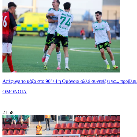
Απέφυγε το κάζο στο 90’+4 η Ομόνοια αλλά συνεχίζει να... προβλημ
ΟΜΟΝΟΙΑ
|
21:58