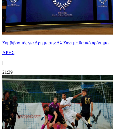
Συμβιβασμός για Άρη με την Αλ Σαντ με θετικό πρόσημο
ΑΡΗΣ
|
21:39