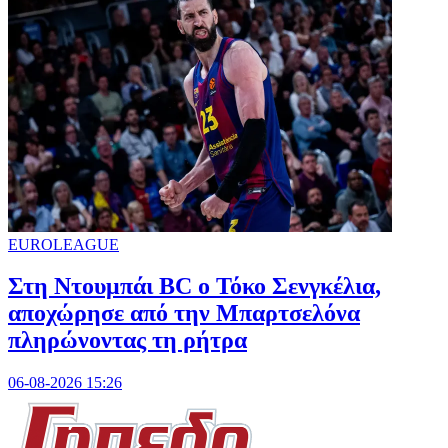
EUROLEAGUE
Στη Nτουμπάι BC ο Τόκο Σενγκέλια,
αποχώρησε από την Μπαρτσελόνα
πληρώνοντας τη ρήτρα
06-08-2026 15:26