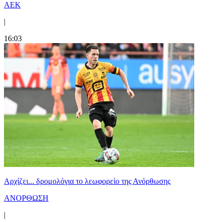
ΑΕΚ
|
16:03
Αρχίζει... δρομολόγια το λεωφορείο της Ανόρθωσης
ΑΝΟΡΘΩΣΗ
|