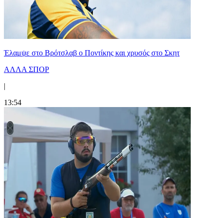
Έλαμψε στο Βρότσλαβ ο Ποντίκης και χρυσός στο Σκητ
ΑΛΛΑ ΣΠΟΡ
|
13:54