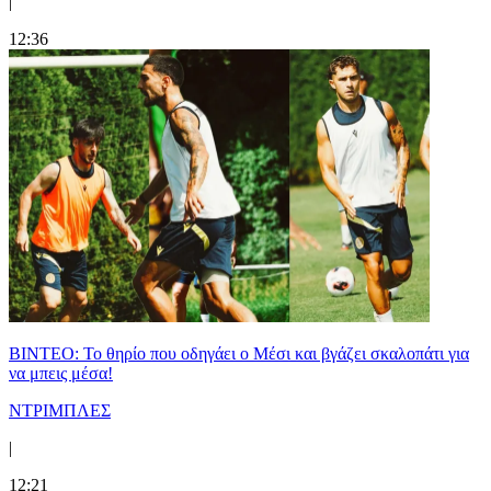
|
12:36
ΒΙΝΤΕΟ: Το θηρίο που οδηγάει ο Μέσι και βγάζει σκαλοπάτι για
να μπεις μέσα!
ΝΤΡΙΜΠΛΕΣ
|
12:21