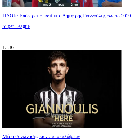
ΠΑΟΚ: Επέστρεψε «σπίτι» ο Δημήτρης Γιαννούλης έως το 2029
Super League
|
13:36
Mέρα συγκίνησης και… αποκαλύψεων