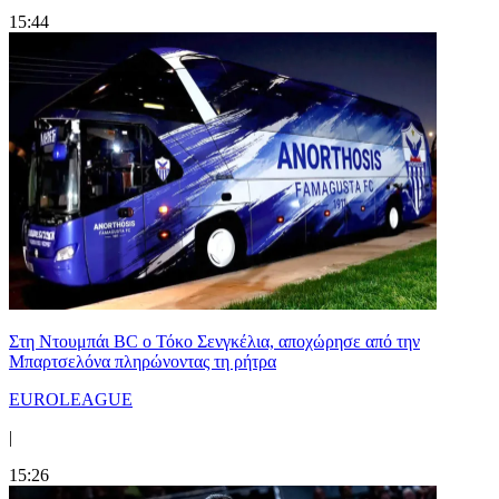
15:44
Στη Nτουμπάι BC ο Τόκο Σενγκέλια, αποχώρησε από την
Μπαρτσελόνα πληρώνοντας τη ρήτρα
EUROLEAGUE
|
15:26