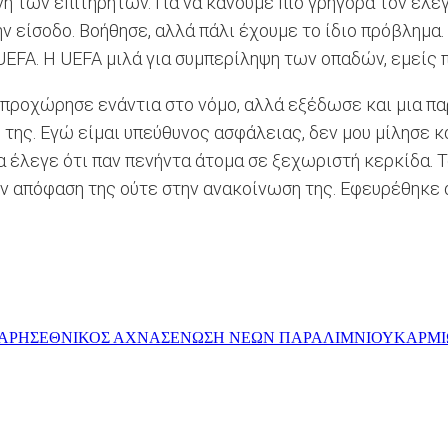
ύνη των επιτηρητών. Για να κάνουμε πιο γρήγορα τον έλ
ν είσοδο. Βοήθησε, αλλά πάλι έχουμε το ίδιο πρόβλημ
της UEFA. Η UEFA μιλά για συμπερίληψη των οπαδών, εμε
ο προχώρησε ενάντια στο νόμο, αλλά εξέδωσε και μια π
 της. Εγώ είμαι υπεύθυνος ασφάλειας, δεν μου μίλησε κ
α έλεγε ότι παν πενήντα άτομα σε ξεχωριστή κερκίδα. 
ν απόφαση της ούτε στην ανακοίνωση της. Εφευρέθηκε α
ΑΡΗΣ
ΕΘΝΙΚΟΣ ΑΧΝΑΣ
ΕΝΩΣΗ ΝΕΩΝ ΠΑΡΑΛΙΜΝIΟΥ
ΚΑΡΜΙ