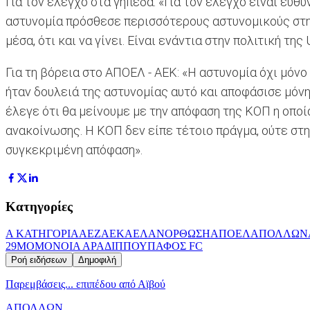
Για τον έλεγχο στα γήπεδα: «Για τον έλεγχο είναι ευθ
αστυνομία πρόσθεσε περισσότερους αστυνομικούς στη
μέσα, ότι και να γίνει. Είναι ενάντια στην πολιτική 
Για τη βόρεια στο ΑΠΟΕΛ - ΑΕΚ: «Η αστυνομία όχι μόν
ήταν δουλειά της αστυνομίας αυτό και αποφάσισε μόνη
έλεγε ότι θα μείνουμε με την απόφαση της ΚΟΠ η οποί
ανακοίνωσης. Η ΚΟΠ δεν είπε τέτοιο πράγμα, ούτε στη
συγκεκριμένη απόφαση».
Κατηγορίες
Α ΚΑΤΗΓΟΡΙΑ
AEZ
ΑΕΚ
ΑΕΛ
ΑΝΟΡΘΩΣΗ
ΑΠΟΕΛ
ΑΠΟΛΛΩΝ
29Μ
ΟΜΟΝΟΙΑ ΑΡΑΔΙΠΠΟΥ
ΠΑΦΟΣ FC
Ροή ειδήσεων
Δημοφιλή
Παρεμβάσεις... επιπέδου από Αϊβού
ΑΠΟΛΛΩΝ