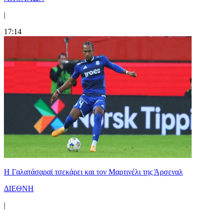
|
17:14
H Γαλατάσαραϊ τσεκάρει και τον Μαρτινέλι της Άρσεναλ
ΔΙΕΘΝΗ
|