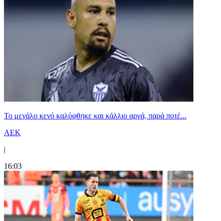
Το μεγάλο κενό καλύφθηκε και κάλλιο αργά, παρά ποτέ...
ΑΕΚ
|
16:03