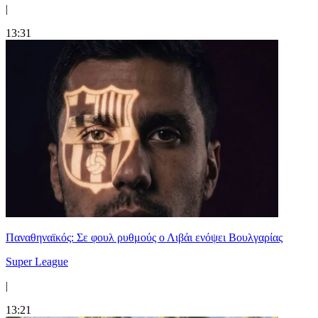
|
13:31
Παναθηναϊκός: Σε φουλ ρυθμούς ο Λιβάι ενόψει Βουλγαρίας
Super League
|
13:21