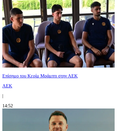
Επίσημο του Κερίμ Μράμπτι στην ΑΕK
ΑΕΚ
|
14:52