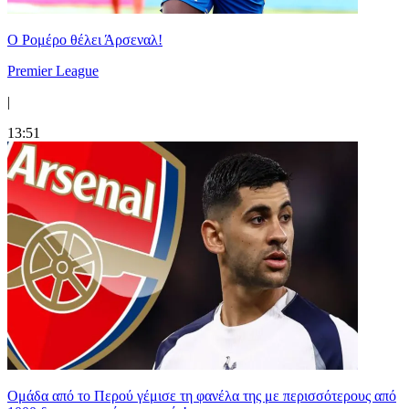
Ο Ρομέρο θέλει Άρσεναλ!
Premier League
|
13:51
Ομάδα από το Περού γέμισε τη φανέλα της με περισσότερους από