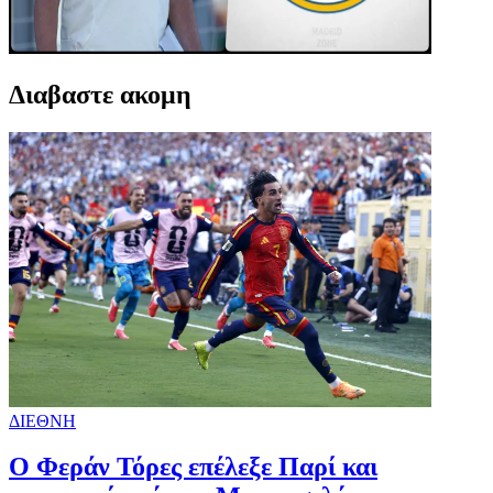
Διαβαστε ακομη
ΔΙΕΘΝΗ
Ο Φεράν Τόρες επέλεξε Παρί και