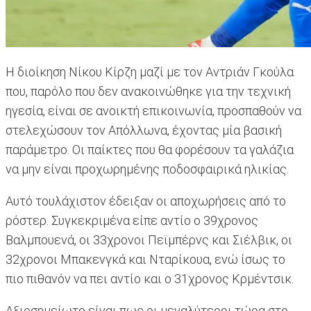
Η διοίκηση Νίκου Κίρζη μαζί με τον Αντριάν Γκούλα
που, παρόλο που δεν ανακοινώθηκε για την τεχνική
ηγεσία, είναι σε ανοικτή επικοινωνία, προσπαθούν να
στελεχώσουν τον Απόλλωνα, έχοντας μία βασική
παράμετρο. Οι παίκτες που θα φορέσουν τα γαλάζια
να μην είναι προχωρημένης ποδοσφαιρικά ηλικίας.
Αυτό τουλάχιστον έδειξαν οι αποχωρήσεις από το
ρόστερ. Συγκεκριμένα είπε αντίο ο 39χρονος
Βαλμπουενά, οι 33χρονοι Πεϊμπέρνς και Σιέλβικ, οι
32χρονοι Μπακενγκά και Νταρίκουα, ενώ ίσως το
πιο πιθανόν να πει αντίο και ο 31χρονος Κρμέντσικ.
Αξιοσημείωτο είναι πως οι μεγαλύτεροι τώρα στο