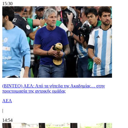
15:30
(BINTEO) ΑΕΛ: Από τα γήπεδα της Ακαδημίας… στην
προετοιμασία της αντρικής ομάδας
ΑΕΛ
|
14:54