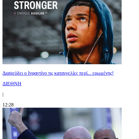
Διαψεύδει ο Ινφαντίνο τις καταγγελίες περί... ερωμένης!
ΔΙΕΘΝΗ
|
12:28