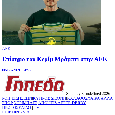
ΑΕΚ
Επίσημο του Κερίμ Μράμπτι στην ΑΕK
08-08-2026 14:52
Saturday 8 undefined 2026
ΡΟΗ ΕΙΔΗΣΕΩΝ
|
ΚΥΠΡΟΣ
|
ΔΙΕΘΝΗ
|
ΚΑΛΑΘΟΣΦΑΙΡΑ
|
ΑΛΛΑ
ΣΠΟΡ
|
ΝΤΡΙΜΠΛΕΣ
|
ΑΠΟΨΕΙΣ
|
AFTER DERBY
|
ΠΡΩΤΟΣΕΛΙΔΟ
|
TV
ΕΠΙΚΟΙΝΩΝΙΑ
|