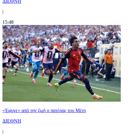
ΔΙΕΘΝΗ
|
15:48
«Έφυγε» από την ζωή ο πατέρας του Μέσι
ΔΙΕΘΝΗ
|