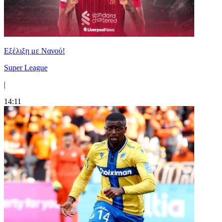
Εξέλιξη με Νανού!
Super League
|
14:11