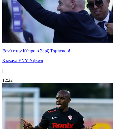
Ξανά στην Κύπρο ο Σερζ Ταμπέκου!
Krasava ENY Ύψωνα
|
12:22