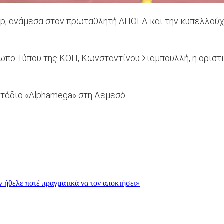
Cup, ανάμεσα στον πρωταθλητή ΑΠΟΕΛ και την κυπελλούχ
ο Τύπου της ΚΟΠ, Κωνσταντίνου Σιαμπουλλή, η οριστικ
στάδιο «Αlphamega» στη Λεμεσό.
εν ήθελε ποτέ πραγματικά να τον αποκτήσει»