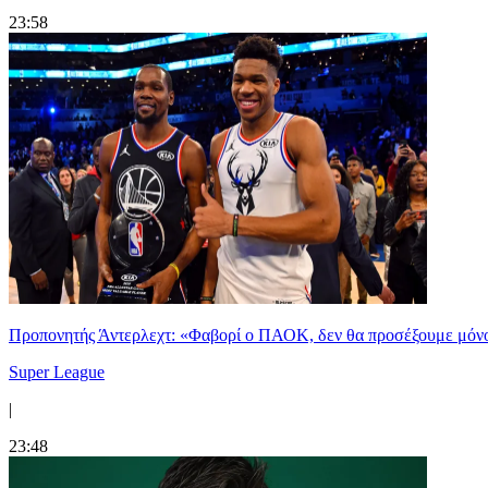
23:58
Προπονητής Άντερλεχτ: «Φαβορί ο ΠΑΟΚ, δεν θα προσέξουμε μόν
Super League
|
23:48