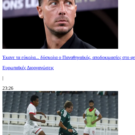
Έκανε τα εύκολα... δύσκολα ο Παναθηναϊκός, αποδοκιμασίες στο φ
Ευρωπαϊκές Διοργανώσεις
|
23:26