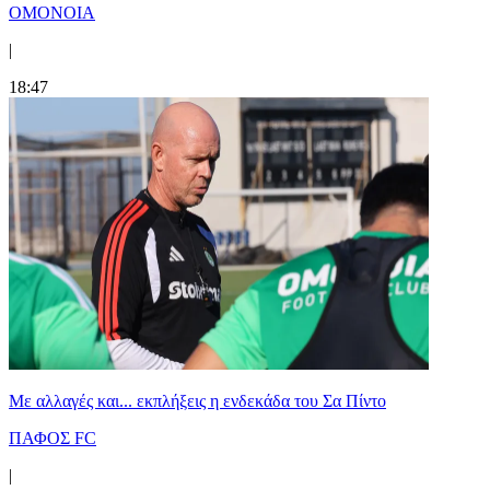
ΟΜΟΝΟΙΑ
|
18:47
Με αλλαγές και... εκπλήξεις η ενδεκάδα του Σα Πίντο
ΠΑΦΟΣ FC
|