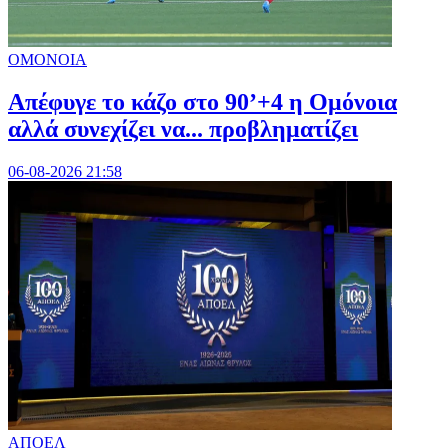
ΟΜΟΝΟΙΑ
Απέφυγε το κάζο στο 90’+4 η Ομόνοια
αλλά συνεχίζει να... προβληματίζει
06-08-2026 21:58
ΑΠΟΕΛ