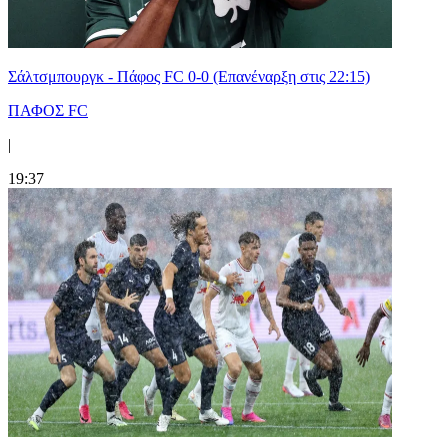
Σάλτσμπουργκ - Πάφος FC 0-0 (Επανέναρξη στις 22:15)
ΠΑΦΟΣ FC
|
19:37