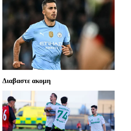
Διαβαστε ακομη