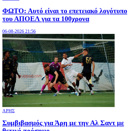
ΦΩΤΟ: Αυτό είναι το επετειακό λογότυπο
του ΑΠΟΕΛ για τα 100χρονα
06-08-2026 21:56
ΑΡΗΣ
Συμβιβασμός για Άρη με την Αλ Σαντ με
θετικό πρόσημο