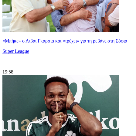
«Μπήκε» ο Λιβάι Γκαρσία και «τρέχει» για τη ρεβάνς στη Σόφια
Super League
|
19:58