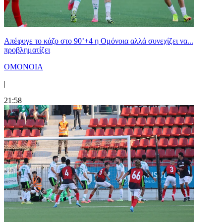
Απέφυγε το κάζο στο 90’+4 η Ομόνοια αλλά συνεχίζει να...
προβληματίζει
ΟΜΟΝΟΙΑ
|
21:58