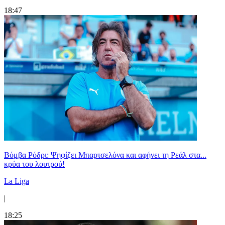
18:47
Βόμβα Ρόδρι: Ψηφίζει Μπαρτσελόνα και αφήνει τη Ρεάλ στα...
κρύα του λουτρού!
La Liga
|
18:25