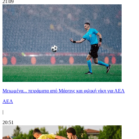
21:09
Μειωμένα... πειράματα από Μάρτινς και φιλική νίκη για ΑΕΛ
ΑΕΛ
|
20:51