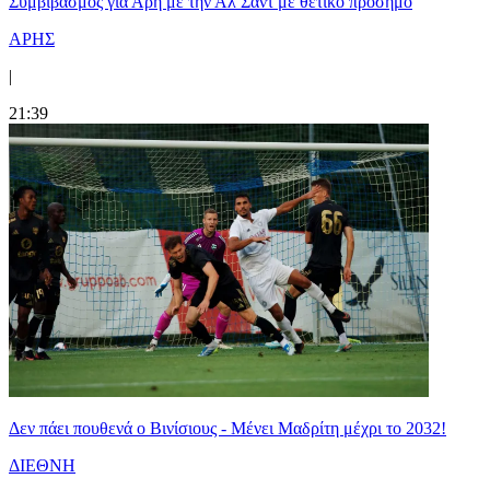
Συμβιβασμός για Άρη με την Αλ Σαντ με θετικό πρόσημο
ΑΡΗΣ
|
21:39
Δεν πάει πουθενά ο Βινίσιους - Μένει Μαδρίτη μέχρι το 2032!
ΔΙΕΘΝΗ