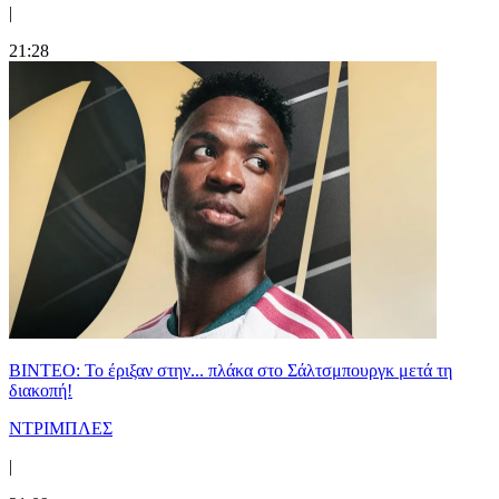
|
21:28
ΒΙΝΤΕΟ: Το έριξαν στην... πλάκα στο Σάλτσμπουργκ μετά τη
διακοπή!
ΝΤΡΙΜΠΛΕΣ
|