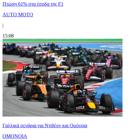
Πτώση 61% στα έσοδα της F1
AUTO MOTO
|
15:08
Γαλλικά σενάρια για Ντιβέρν και Ομόνοια
ΟΜΟΝΟΙΑ