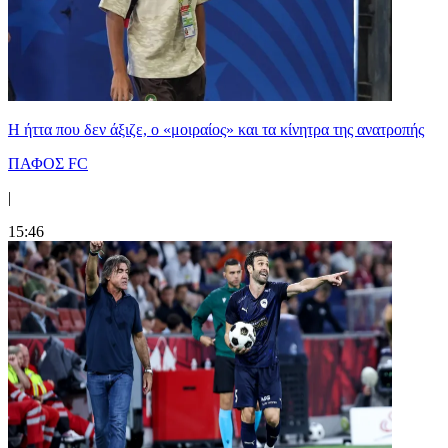
Η ήττα που δεν άξιζε, ο «μοιραίος» και τα κίνητρα της ανατροπής
ΠΑΦΟΣ FC
|
15:46