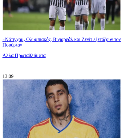
«Νότιγχαμ, Ολυμπιακός, Βιγιαρεάλ και Ζενίτ εξετάζουν τον
Πουέρτα»
Άλλα Πρωταθλήματα
|
13:09