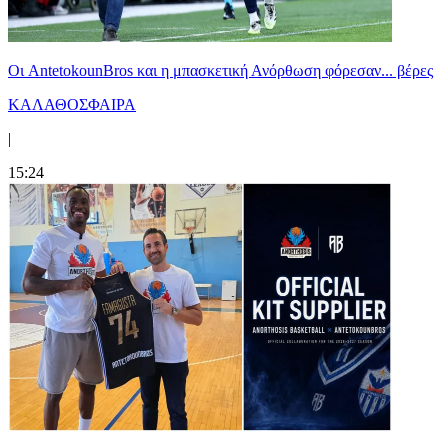
Oι AntetokounBros και η μπασκετική Ανόρθωση φόρεσαν... βέρες
ΚΑΛΑΘΟΣΦΑΙΡΑ
|
15:24