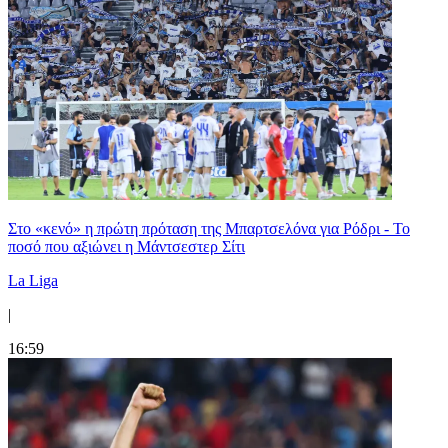
Στο «κενό» η πρώτη πρόταση της Μπαρτσελόνα για Ρόδρι - Το
ποσό που αξιώνει η Μάντσεστερ Σίτι
La Liga
|
16:59