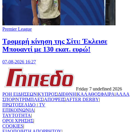
Premier League
Τρομερή κίνηση της Σίτι: Έκλεισε
Μπουαντί με 130 εκατ. ευρώ!
07-08-2026 16:27
Friday 7 undefined 2026
ΡΟΗ ΕΙΔΗΣΕΩΝ
|
ΚΥΠΡΟΣ
|
ΔΙΕΘΝΗ
|
ΚΑΛΑΘΟΣΦΑΙΡΑ
|
ΑΛΛΑ
ΣΠΟΡ
|
ΝΤΡΙΜΠΛΕΣ
|
ΑΠΟΨΕΙΣ
|
AFTER DERBY
|
ΠΡΩΤΟΣΕΛΙΔΟ
|
TV
ΕΠΙΚΟΙΝΩΝΙΑ
|
TAYTOTHTA
|
ΟΡΟΙ ΧΡΗΣΗΣ
|
COOKIES
|
ΕΙΔΟΠΟΙΗΣΗ ΑΠΟΡΡΗΤΟΥ
|