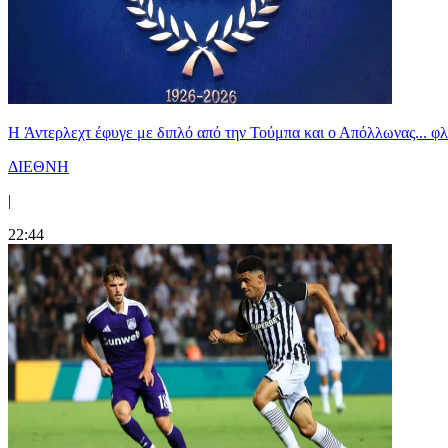
H Άντερλεχτ έφυγε με διπλό από την Τούμπα και ο Απόλλωνας... 
ΔΙΕΘΝΗ
|
22:44