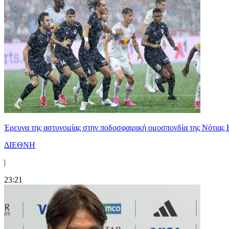
Έρευνα της αστυνομίας στην ποδοσφαιρική ομοσπονδία της Νότιας 
ΔΙΕΘΝΗ
|
23:21