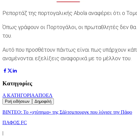
Ρεπορτάζ της πορτογαλικής Abola αναφέρει ότι ο Τομ
Όπως γράφουν οι Πορτογάλοι, οι πρωταθλητές δεν θα 
του.
Αυτό που προσθέτουν πάντως είναι πως υπάρχουν κάπο
αναμένονται εξελίξεις αναφορικά με το μέλλον του.
Κατηγορίες
Α ΚΑΤΗΓΟΡΙΑ
ΑΠΟΕΛ
Ροή ειδήσεων
Δημοφιλή
ΒΙΝΤΕΟ: Το «χτύπημα» της Σάλτσμπουργκ που λύγισε την Πάφο
ΠΑΦΟΣ FC
|