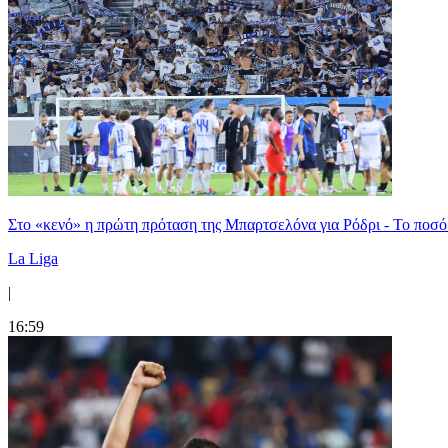
Στο «κενό» η πρώτη πρόταση της Μπαρτσελόνα για Ρόδρι - Το ποσό
La Liga
|
16:59