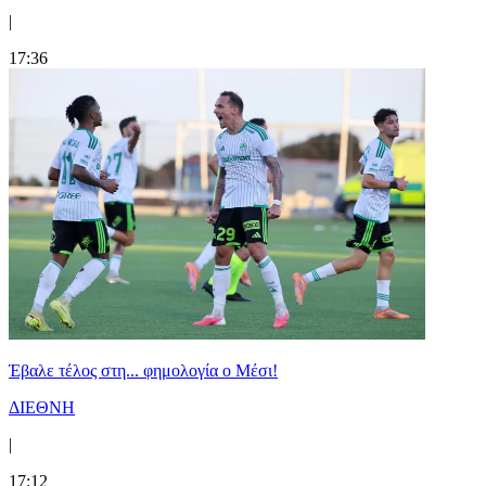
|
17:36
Έβαλε τέλος στη... φημολογία o Μέσι!
ΔΙΕΘΝΗ
|
17:12