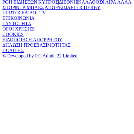
ΡΟΗ ΕΙΔΗΣΕΩΝ
|
ΚΥΠΡΟΣ
|
ΔΙΕΘΝΗ
|
ΚΑΛΑΘΟΣΦΑΙΡΑ
|
ΑΛΛΑ
ΣΠΟΡ
|
ΝΤΡΙΜΠΛΕΣ
|
ΑΠΟΨΕΙΣ
|
AFTER DERBY
|
ΠΡΩΤΟΣΕΛΙΔΟ
|
TV
ΕΠΙΚΟΙΝΩΝΙΑ
|
TAYTOTHTA
|
ΟΡΟΙ ΧΡΗΣΗΣ
|
COOKIES
|
ΕΙΔΟΠΟΙΗΣΗ ΑΠΟΡΡΗΤΟΥ
|
ΔΗΛΩΣΗ ΠΡΟΣΒΑΣΙΜΟΤΗΤΑΣ
|
ΠΟΛΙΤΗΣ
© Developed by P.C Admin 22 Limited