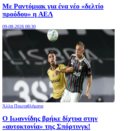
Με Ραντόμιακ για ένα νέο «δελτίο
προόδου» η ΑΕΛ
09-08-2026 08:30
Άλλα Πρωταθλήματα
Ο Ιωαννίδης βρήκε δίχτυα στην
«αυτοκτονία» της Σπόρτινγκ!