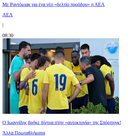
Με Ραντόμιακ για ένα νέο «δελτίο προόδου» η ΑΕΛ
ΑΕΛ
|
08:30
Ο Ιωαννίδης βρήκε δίχτυα στην «αυτοκτονία» της Σπόρτινγκ!
Άλλα Πρωταθλήματα