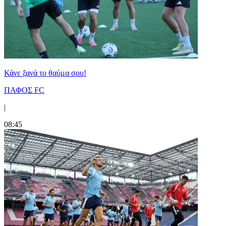
Κάνε ξανά το θαύμα σου!
ΠΑΦΟΣ FC
|
08:45