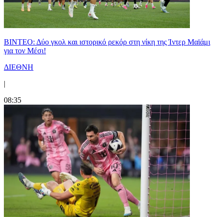
ΒΙΝΤΕΟ: Δύο γκολ και ιστορικό ρεκόρ στη νίκη της Ίντερ Μαϊάμι
για τον Μέσι!
ΔΙΕΘΝΗ
|
08:35