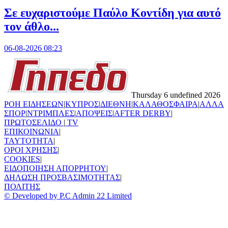
Σε ευχαριστούμε Παύλο Κοντίδη για αυτό
τον άθλο...
06-08-2026 08:23
Thursday 6 undefined 2026
ΡΟΗ ΕΙΔΗΣΕΩΝ
|
ΚΥΠΡΟΣ
|
ΔΙΕΘΝΗ
|
ΚΑΛΑΘΟΣΦΑΙΡΑ
|
ΑΛΛΑ
ΣΠΟΡ
|
ΝΤΡΙΜΠΛΕΣ
|
ΑΠΟΨΕΙΣ
|
AFTER DERBY
|
ΠΡΩΤΟΣΕΛΙΔΟ
|
TV
ΕΠΙΚΟΙΝΩΝΙΑ
|
TAYTOTHTA
|
ΟΡΟΙ ΧΡΗΣΗΣ
|
COOKIES
|
ΕΙΔΟΠΟΙΗΣΗ ΑΠΟΡΡΗΤΟΥ
|
ΔΗΛΩΣΗ ΠΡΟΣΒΑΣΙΜΟΤΗΤΑΣ
|
ΠΟΛΙΤΗΣ
© Developed by P.C Admin 22 Limited