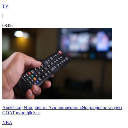
TV
|
08:06
Αποθέωση Ντουράντ σε Αντετοκούνμπο: «Θα μπορούσε να γίνει
GOAT αν το ήθελε»
NBA