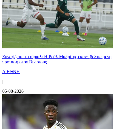
Συνεχίζεται το σίριαλ: Η Ρεάλ Μαδρίτης έκανε βελτιωμένη
πρόταση στον Βινίσιους
ΔΙΕΘΝΗ
|
05-08-2026