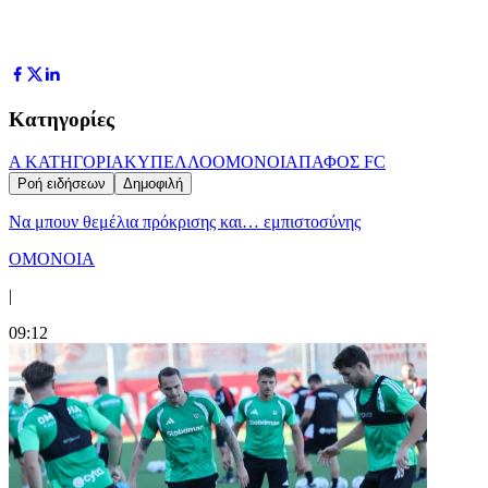
Κατηγορίες
Α ΚΑΤΗΓΟΡΙΑ
ΚΥΠΕΛΛΟ
ΟΜΟΝΟΙΑ
ΠΑΦΟΣ FC
Ροή ειδήσεων
Δημοφιλή
Να μπουν θεμέλια πρόκρισης και… εμπιστοσύνης
ΟΜΟΝΟΙΑ
|
09:12