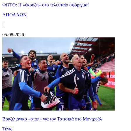
ΦΩΤΟ: Η «έκρηξη» στο τελευταίο σφύριγμα!
ΑΠΟΛΛΩΝ
|
05-08-2026
Βραζιλιάνικο «στοπ» για τον Τσιτσιπά στο Μοντρεάλ
Τένις