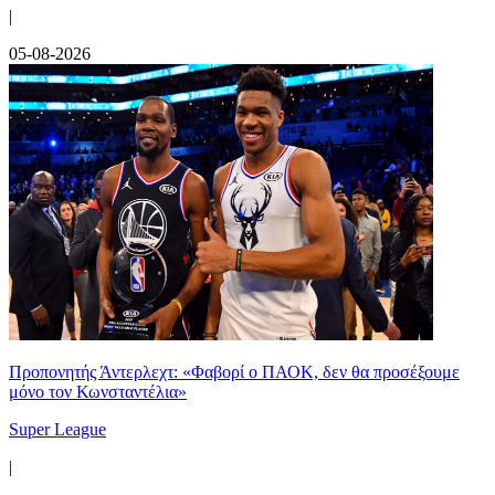
|
05-08-2026
Προπονητής Άντερλεχτ: «Φαβορί ο ΠΑΟΚ, δεν θα προσέξουμε
μόνο τον Κωνσταντέλια»
Super League
|