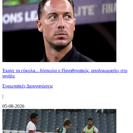
Έκανε τα εύκολα... δύσκολα ο Παναθηναϊκός, αποδοκιμασίες στο
φινάλε
Ευρωπαϊκές Διοργανώσεις
|
05-08-2026