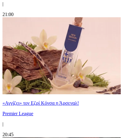
|
21:00
«Αγγίζει» τον Εζρί Κόνσα η Άρσεναλ!
Premier League
|
20:45