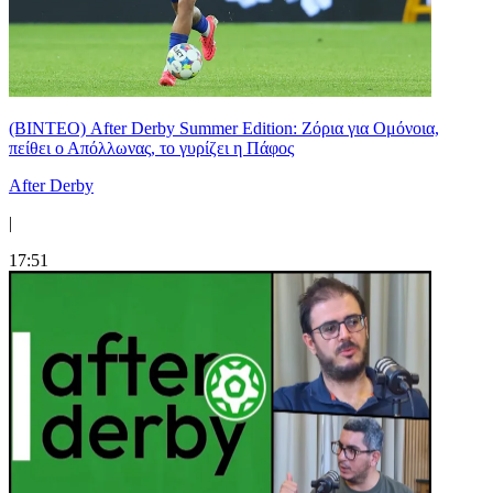
(ΒΙΝΤΕΟ) After Derby Summer Edition: Ζόρια για Ομόνοια,
πείθει ο Απόλλωνας, το γυρίζει η Πάφος
After Derby
|
17:51