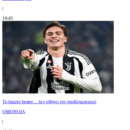
|
19:45
Το buzzer beater… δεν σβήνει τoν προβληματισμό
ΟΜΟΝΟΙΑ
|