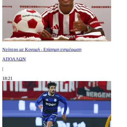
Νεότερο με Κονομή - Επίσημη ενημέρωση
ΑΠΟΛΛΩΝ
|
18:21