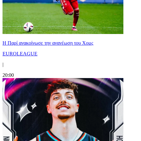
Η Παρί ανακοίνωσε την ανανέωση του Χομς
EUROLEAGUE
|
20:00