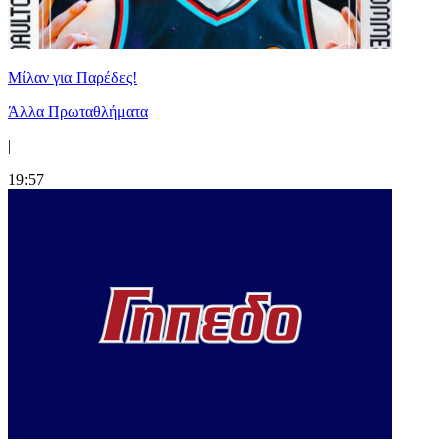
Μίλαν για Παρέδες!
Άλλα Πρωταθλήματα
|
19:57