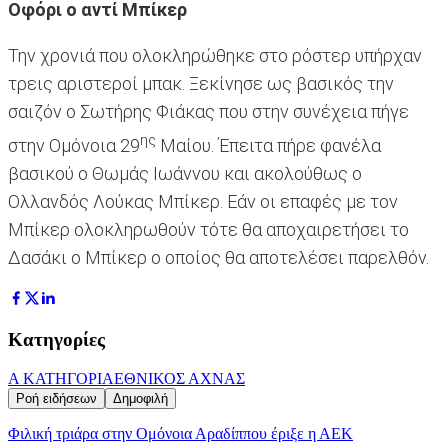
Οφόρι ο αντί Μπίκερ
Την χρονιά που ολοκληρώθηκε στο ρόστερ υπήρχαν
τρεις αριστεροί μπακ. Ξεκίνησε ως βασικός την
σαιζόν ο Σωτήρης Φιάκας που στην συνέχεια πήγε
ης
στην Ομόνοια 29
Μαίου. Έπειτα πήρε φανέλα
βασικού ο Θωμάς Ιωάννου και ακολούθως ο
Ολλανδός Λούκας Μπίκερ. Εάν οι επαφές με τον
Μπίκερ ολοκληρωθούν τότε θα αποχαιρετήσει το
Δασάκι ο Μπίκερ ο οποίος θα αποτελέσει παρελθόν.
Κατηγορίες
Α ΚΑΤΗΓΟΡΙΑ
ΕΘΝΙΚΟΣ ΑΧΝΑΣ
Ροή ειδήσεων
Δημοφιλή
Φιλική τριάρα στην Ομόνοια Αραδίππου έριξε η ΑΕΚ