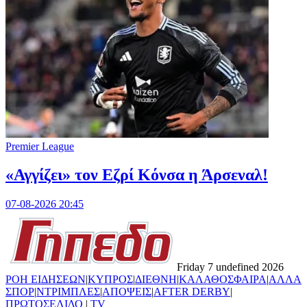
Premier League
«Αγγίζει» τον Εζρί Κόνσα η Άρσεναλ!
07-08-2026 20:45
Friday 7 undefined 2026
ΡΟΗ ΕΙΔΗΣΕΩΝ
|
ΚΥΠΡΟΣ
|
ΔΙΕΘΝΗ
|
ΚΑΛΑΘΟΣΦΑΙΡΑ
|
ΑΛΛΑ
ΣΠΟΡ
|
ΝΤΡΙΜΠΛΕΣ
|
ΑΠΟΨΕΙΣ
|
AFTER DERBY
|
ΠΡΩΤΟΣΕΛΙΔΟ
|
TV