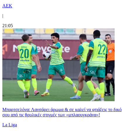
ΑΕΚ
|
21:05
Μπαρτσελόνα: Λανσάρει άρωμα & σε καλεί να φτιάξεις το δικό
σου από τις θρυλικές στιγμές των «μπλαουγκράνα»!
La Liga