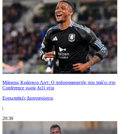
Μάριους Κράιγκερ Λιντ: Ο ποδοσφαιριστής που παίζει στο
Conference χωρίς δεξί χέρι
Ευρωπαϊκές Διοργανώσεις
|
20:30