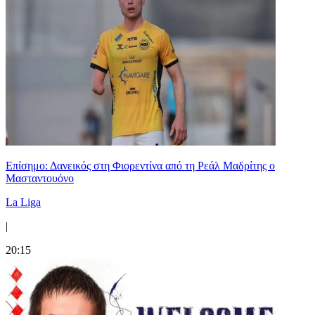
Επίσημο: Δανεικός στη Φιορεντίνα από τη Ρεάλ Μαδρίτης ο
Μασταντουόνο
La Liga
|
20:15