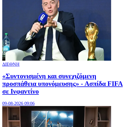
ΔΙΕΘΝΗ
«Συντονισμένη και συνεχιζόμενη
προσπάθεια υπονόμευσης» - Ασπίδα FIFA
σε Ινφαντίνο
09-08-2026 09:06