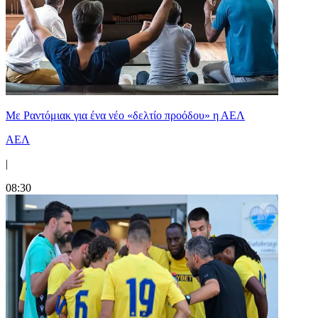
Με Ραντόμιακ για ένα νέο «δελτίο προόδου» η ΑΕΛ
ΑΕΛ
|
08:30