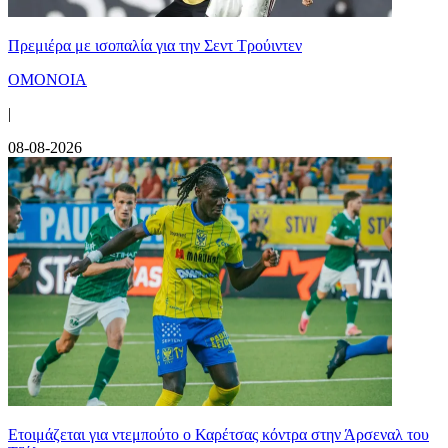
Πρεμιέρα με ισοπαλία για την Σεντ Τρούιντεν
ΟΜΟΝΟΙΑ
|
08-08-2026
Ετοιμάζεται για ντεμπούτο ο Καρέτσας κόντρα στην Άρσεναλ του