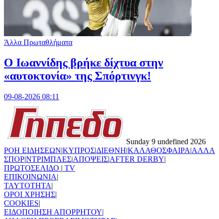
Άλλα Πρωταθλήματα
Ο Ιωαννίδης βρήκε δίχτυα στην
«αυτοκτονία» της Σπόρτινγκ!
09-08-2026 08:11
Sunday 9 undefined 2026
ΡΟΗ ΕΙΔΗΣΕΩΝ
|
ΚΥΠΡΟΣ
|
ΔΙΕΘΝΗ
|
ΚΑΛΑΘΟΣΦΑΙΡΑ
|
ΑΛΛΑ
ΣΠΟΡ
|
ΝΤΡΙΜΠΛΕΣ
|
ΑΠΟΨΕΙΣ
|
AFTER DERBY
|
ΠΡΩΤΟΣΕΛΙΔΟ
|
TV
ΕΠΙΚΟΙΝΩΝΙΑ
|
TAYTOTHTA
|
ΟΡΟΙ ΧΡΗΣΗΣ
|
COOKIES
|
ΕΙΔΟΠΟΙΗΣΗ ΑΠΟΡΡΗΤΟΥ
|