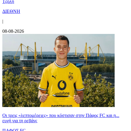
Τζόλη
ΔΙΕΘΝΗ
|
08-08-2026
Οι τρεις «λεπτομέρειες» που κόστισαν στην Πάφος FC και η...
ευχή για τη ρεβάνς
ΠΑΦΟΣ FC