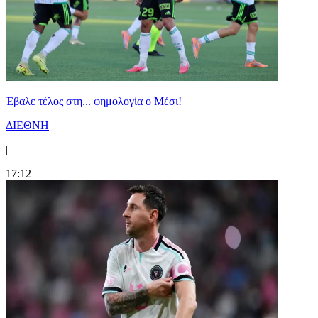
Έβαλε τέλος στη... φημολογία o Μέσι!
ΔΙΕΘΝΗ
|
17:12