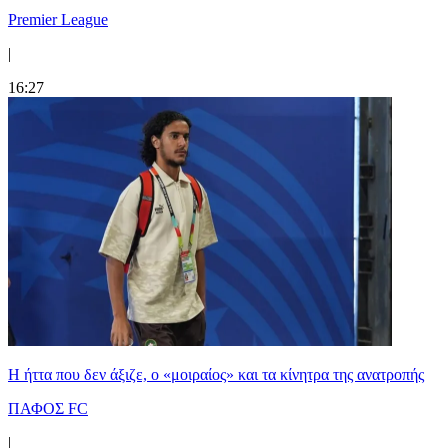
Premier League
|
16:27
Η ήττα που δεν άξιζε, ο «μοιραίος» και τα κίνητρα της ανατροπής
ΠΑΦΟΣ FC
|