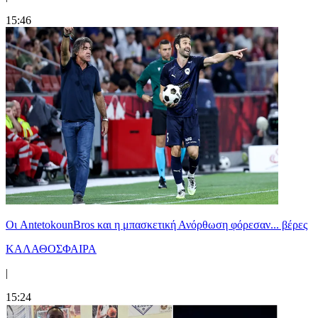
15:46
Oι AntetokounBros και η μπασκετική Ανόρθωση φόρεσαν... βέρες
ΚΑΛΑΘΟΣΦΑΙΡΑ
|
15:24