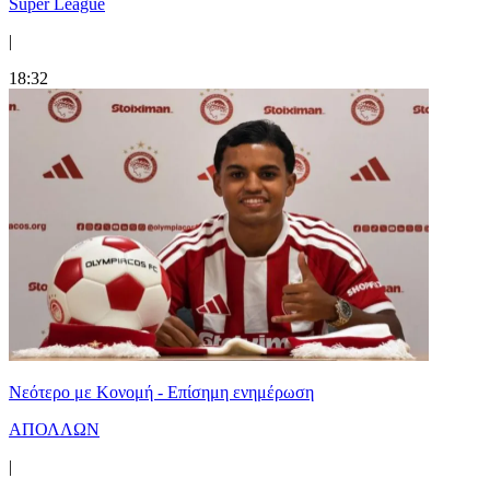
Super League
|
18:32
Νεότερο με Κονομή - Επίσημη ενημέρωση
ΑΠΟΛΛΩΝ
|