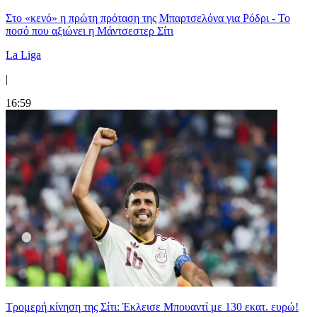
Στο «κενό» η πρώτη πρόταση της Μπαρτσελόνα για Ρόδρι - Το
ποσό που αξιώνει η Μάντσεστερ Σίτι
La Liga
|
16:59
Τρομερή κίνηση της Σίτι: Έκλεισε Μπουαντί με 130 εκατ. ευρώ!