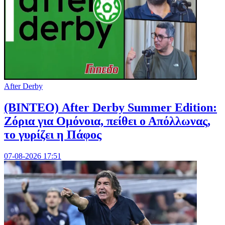
After Derby
(ΒΙΝΤΕΟ) After Derby Summer Edition:
Ζόρια για Ομόνοια, πείθει ο Απόλλωνας,
το γυρίζει η Πάφος
07-08-2026 17:51