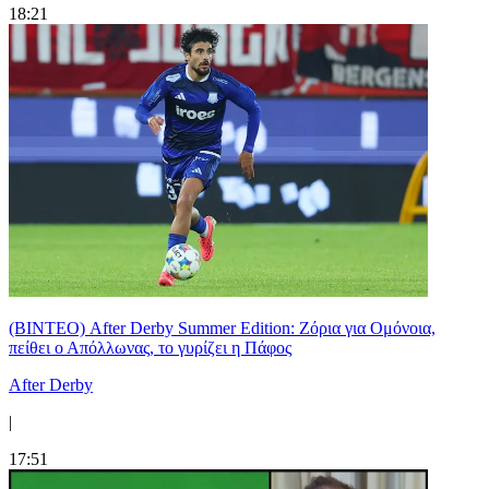
18:21
(ΒΙΝΤΕΟ) After Derby Summer Edition: Ζόρια για Ομόνοια,
πείθει ο Απόλλωνας, το γυρίζει η Πάφος
After Derby
|
17:51