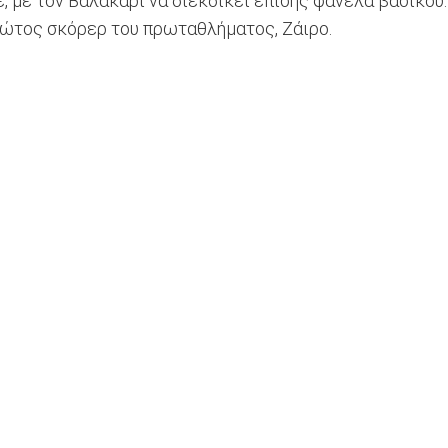
, με τον Βαλακάρι να διεκδικεί επίσης φανέλα βασικού
πρώτος σκόρερ του πρωταθλήματος, Ζάιρο.