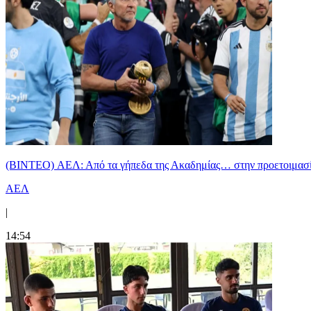
(BINTEO) ΑΕΛ: Από τα γήπεδα της Ακαδημίας… στην προετοιμασία
ΑΕΛ
|
14:54