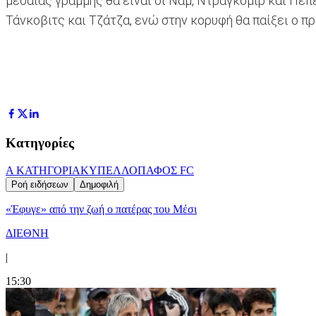
μεσαίας γραμμής θα είναι οι Ναμ, Ντράγκομιρ και Πέπε
Τάνκοβιτς και Τζάτζα, ενώ στην κορυφή θα παίξει ο 
Κατηγορίες
Α ΚΑΤΗΓΟΡΙΑ
ΚΥΠΕΛΛΟ
ΠΑΦΟΣ FC
Ροή ειδήσεων
Δημοφιλή
«Έφυγε» από την ζωή ο πατέρας του Μέσι
ΔΙΕΘΝΗ
|
15:30