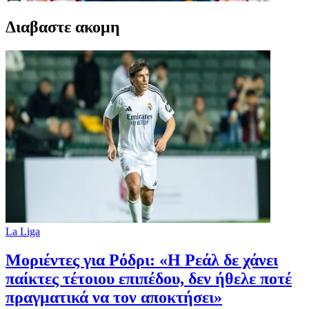
Διαβαστε ακομη
La Liga
Μοριέντες για Ρόδρι: «Η Ρεάλ δε χάνει
παίκτες τέτοιου επιπέδου, δεν ήθελε ποτέ
πραγματικά να τον αποκτήσει»