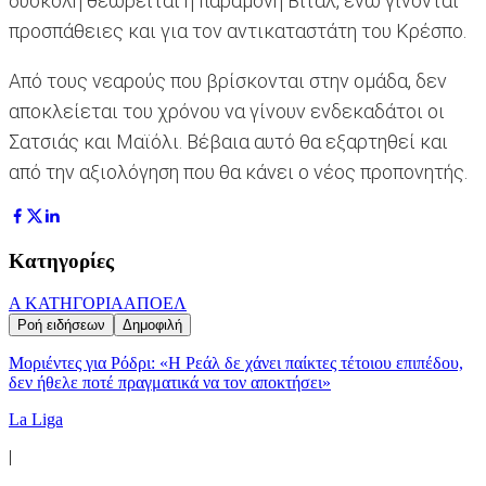
δύσκολη θεωρείται η παραμονή Βιτάλ, ενώ γίνονται
προσπάθειες και για τον αντικαταστάτη του Κρέσπο.
Από τους νεαρούς που βρίσκονται στην ομάδα, δεν
αποκλείεται του χρόνου να γίνουν ενδεκαδάτοι οι
Σατσιάς και Μαϊόλι. Βέβαια αυτό θα εξαρτηθεί και
από την αξιολόγηση που θα κάνει ο νέος προπονητής.
Κατηγορίες
Α ΚΑΤΗΓΟΡΙΑ
ΑΠΟΕΛ
Ροή ειδήσεων
Δημοφιλή
Μοριέντες για Ρόδρι: «Η Ρεάλ δε χάνει παίκτες τέτοιου επιπέδου,
δεν ήθελε ποτέ πραγματικά να τον αποκτήσει»
La Liga
|