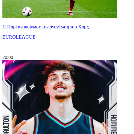
Η Παρί ανακοίνωσε την ανανέωση του Χομς
EUROLEAGUE
|
20:00