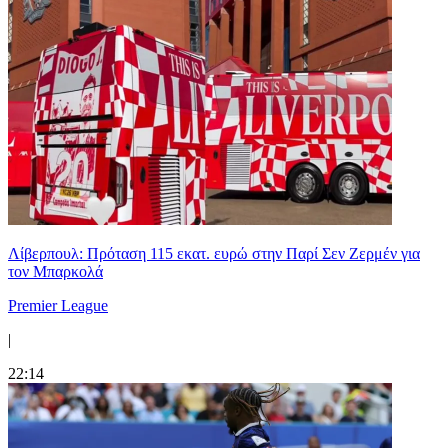
Λίβερπουλ: Πρόταση 115 εκατ. ευρώ στην Παρί Σεν Ζερμέν για
τον Μπαρκολά
Premier League
|
22:14