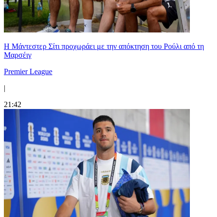
Η Μάντεστερ Σίτι προχωράει με την απόκτηση του Ρούλι από τη
Μαρσέιγ
Premier League
|
21:42