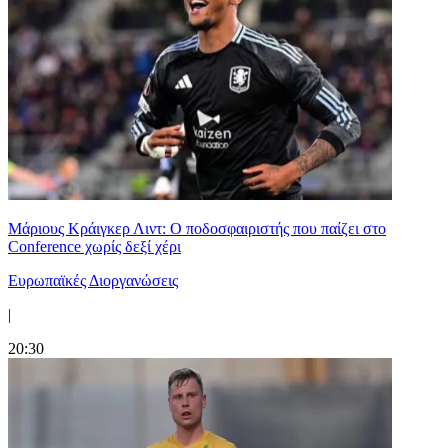
Μάριους Κράιγκερ Λιντ: Ο ποδοσφαιριστής που παίζει στο
Conference χωρίς δεξί χέρι
Ευρωπαϊκές Διοργανώσεις
|
20:30