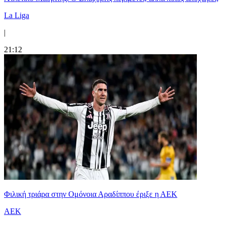
La Liga
|
21:12
Φιλική τριάρα στην Ομόνοια Αραδίππου έριξε η ΑΕΚ
ΑΕΚ