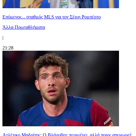
Επόμενος... σταθμός MLS για τον Σέρχι Ρομπέρτο
Άλλα Πρωταθλήματα
|
21:28
Ατλέτικο Μαδρίτης: Ο Βλάχοβιτς περιμένει, αλλά ποιος αποχωρεί;