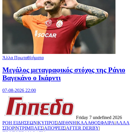
Άλλα Πρωταθλήματα
Μεγάλος μεταγραφικός στόχος της Ράγιο
Βαγεκάνο ο Ικάρντι
07-08-2026 22:00
Friday 7 undefined 2026
ΡΟΗ ΕΙΔΗΣΕΩΝ
|
ΚΥΠΡΟΣ
|
ΔΙΕΘΝΗ
|
ΚΑΛΑΘΟΣΦΑΙΡΑ
|
ΑΛΛΑ
ΣΠΟΡ
|
ΝΤΡΙΜΠΛΕΣ
|
ΑΠΟΨΕΙΣ
|
AFTER DERBY
|