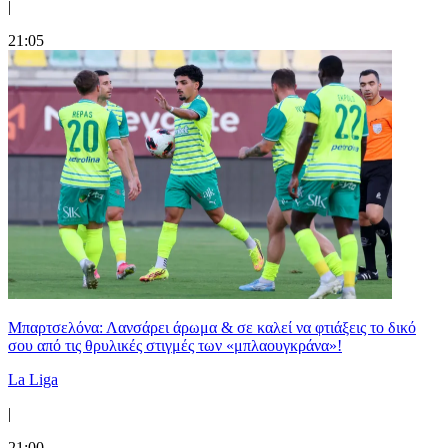
|
21:05
Μπαρτσελόνα: Λανσάρει άρωμα & σε καλεί να φτιάξεις το δικό
σου από τις θρυλικές στιγμές των «μπλαουγκράνα»!
La Liga
|
21:00