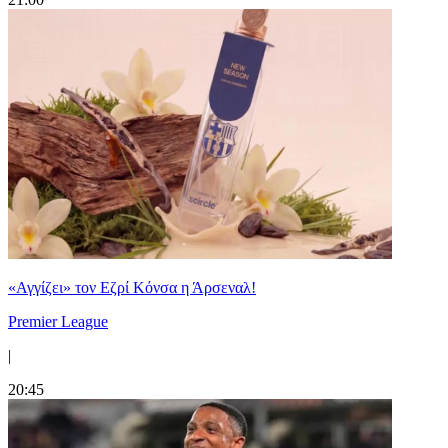
«Αγγίζει» τον Εζρί Κόνσα η Άρσεναλ!
Premier League
|
20:45