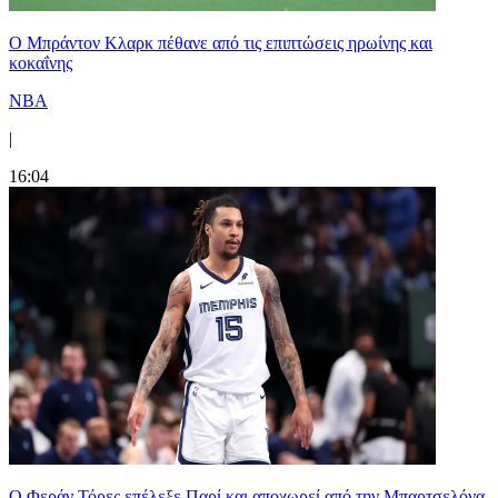
Ο Μπράντον Κλαρκ πέθανε από τις επιπτώσεις ηρωίνης και
κοκαΐνης
NBA
|
16:04
Ο Φεράν Τόρες επέλεξε Παρί και αποχωρεί από την Μπαρτσελόνα