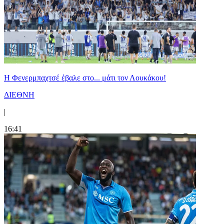
Η Φενερμπαχτσέ έβαλε στο... μάτι τον Λουκάκου!
ΔΙΕΘΝΗ
|
16:41