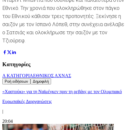
Εθνικό. Την χρονιά που ολοκληρώθηκε στον πάγκο
του Εθνικού κάθισαν τρεις προπονητές. Ξεκίνησε η
σαιζόν με τον Ισπανό Λόπεθ, στην συνέχεια ανέλαβε
ο Σατσιάς και ολοκλήρωσε την σαιζόν με τον
Τζιούρεφ.
Κατηγορίες
Α ΚΑΤΗΓΟΡΙΑ
ΕΘΝΙΚΟΣ ΑΧΝΑΣ
Ροή ειδήσεων
Δημοφιλή
«Χαστούκι» για τη Ναϊμέγκεν πριν τη ρεβάνς με τον Ολυμπιακό
Ευρωπαϊκές Διοργανώσεις
|
20:04