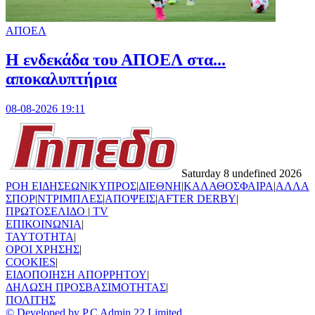
ΑΠΟΕΛ
Η ενδεκάδα του ΑΠΟΕΛ στα...
αποκαλυπτήρια
08-08-2026 19:11
Saturday 8 undefined 2026
ΡΟΗ ΕΙΔΗΣΕΩΝ
|
ΚΥΠΡΟΣ
|
ΔΙΕΘΝΗ
|
ΚΑΛΑΘΟΣΦΑΙΡΑ
|
ΑΛΛΑ
ΣΠΟΡ
|
ΝΤΡΙΜΠΛΕΣ
|
ΑΠΟΨΕΙΣ
|
AFTER DERBY
|
ΠΡΩΤΟΣΕΛΙΔΟ
|
TV
ΕΠΙΚΟΙΝΩΝΙΑ
|
TAYTOTHTA
|
ΟΡΟΙ ΧΡΗΣΗΣ
|
COOKIES
|
ΕΙΔΟΠΟΙΗΣΗ ΑΠΟΡΡΗΤΟΥ
|
ΔΗΛΩΣΗ ΠΡΟΣΒΑΣΙΜΟΤΗΤΑΣ
|
ΠΟΛΙΤΗΣ
© Developed by P.C Admin 22 Limited