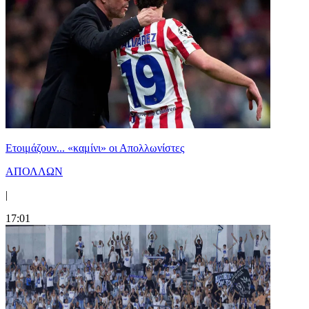
Ετοιμάζουν... «καμίνι» οι Απολλωνίστες
ΑΠΟΛΛΩΝ
|
17:01