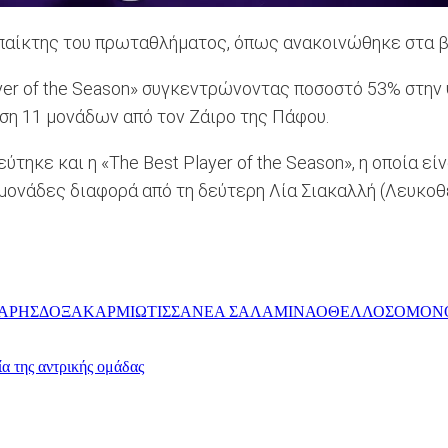
παίκτης του πρωταθλήματος, όπως ανακοινώθηκε στα 
ayer of the Season» συγκεντρώνοντας ποσοστό 53% στη
η 11 μονάδων από τον Ζάιρο της Πάφου.
ε και η «The Best Player of the Season», η οποία είνα
μονάδες διαφορά από τη δεύτερη Λία Σιακαλλή (Λευκοθ
ΑΡΗΣ
ΔΟΞΑ
ΚΑΡΜΙΩΤΙΣΣΑ
ΝΕΑ ΣΑΛΑΜΙΝΑ
ΟΘΕΛΛΟΣ
ΟΜΟΝ
 της αντρικής ομάδας