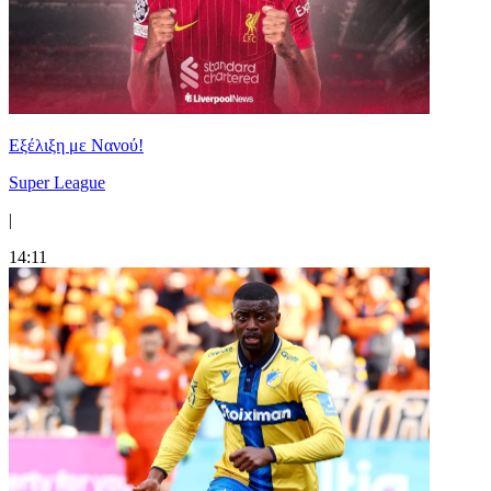
Εξέλιξη με Νανού!
Super League
|
14:11