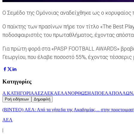
Ο Σεμέδο της Ομόνοιας αναδείχθηκε ως ο κορυφαίος 
Ο παίκτης των πρασίνων πήρε τον τίτλο «The Best Pl
ποδοσφαιριστές του πρωταθλήματος, έχοντας απόστασ
Για πρώτη φορά στα «PASP FOOTBALL AWARDS» βραβεύτηκ
Γεωργίου, που έλαβε ποσοστό 55%, έχοντας τέσσερις 
Κατηγορίες
Α ΚΑΤΗΓΟΡΙΑ
AEZ
ΑΕΚ
ΑΕΛ
ΑΝΟΡΘΩΣΗ
ΑΠΟΕΛ
ΑΠΟΛΛΩΝ
Ροή ειδήσεων
Δημοφιλή
(BINTEO) ΑΕΛ: Από τα γήπεδα της Ακαδημίας… στην προετοιμασία
ΑΕΛ
|