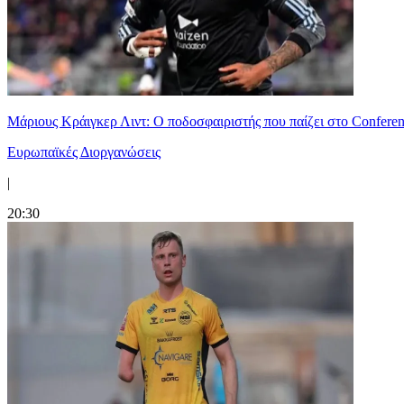
Μάριους Κράιγκερ Λιντ: Ο ποδοσφαιριστής που παίζει στο Conferenc
Ευρωπαϊκές Διοργανώσεις
|
20:30