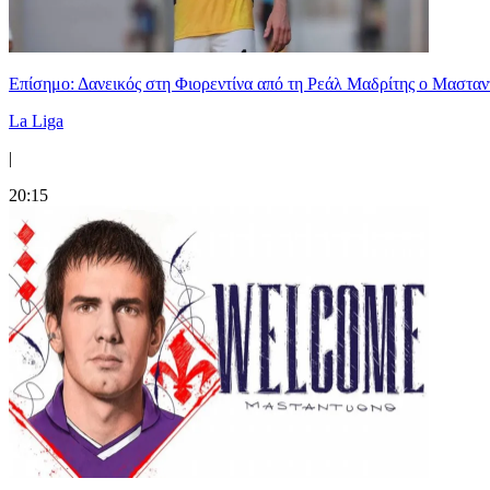
Επίσημο: Δανεικός στη Φιορεντίνα από τη Ρεάλ Μαδρίτης ο Μαστα
La Liga
|
20:15