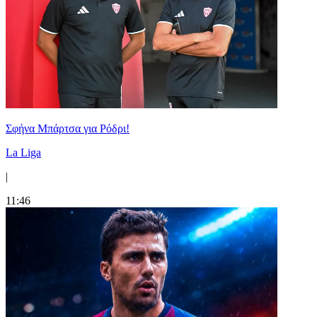
Σφήνα Μπάρτσα για Ρόδρι!
La Liga
|
11:46