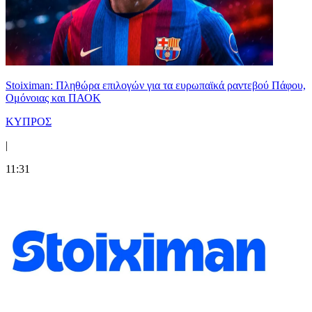
Stoiximan: Πληθώρα επιλογών για τα ευρωπαϊκά ραντεβού Πάφου,
Ομόνοιας και ΠΑΟΚ
ΚΥΠΡΟΣ
|
11:31