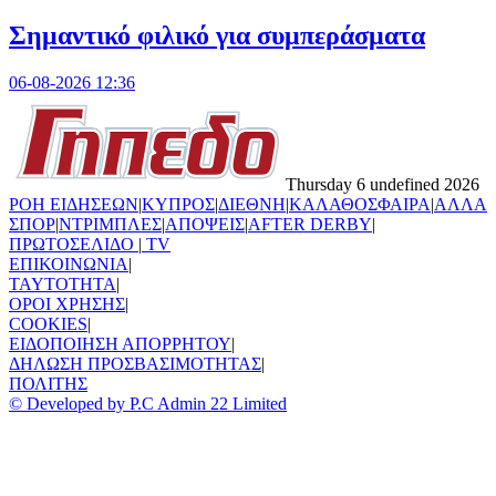
Σημαντικό φιλικό για συμπεράσματα
06-08-2026 12:36
Thursday 6 undefined 2026
ΡΟΗ ΕΙΔΗΣΕΩΝ
|
ΚΥΠΡΟΣ
|
ΔΙΕΘΝΗ
|
ΚΑΛΑΘΟΣΦΑΙΡΑ
|
ΑΛΛΑ
ΣΠΟΡ
|
ΝΤΡΙΜΠΛΕΣ
|
ΑΠΟΨΕΙΣ
|
AFTER DERBY
|
ΠΡΩΤΟΣΕΛΙΔΟ
|
TV
ΕΠΙΚΟΙΝΩΝΙΑ
|
TAYTOTHTA
|
ΟΡΟΙ ΧΡΗΣΗΣ
|
COOKIES
|
ΕΙΔΟΠΟΙΗΣΗ ΑΠΟΡΡΗΤΟΥ
|
ΔΗΛΩΣΗ ΠΡΟΣΒΑΣΙΜΟΤΗΤΑΣ
|
ΠΟΛΙΤΗΣ
© Developed by P.C Admin 22 Limited