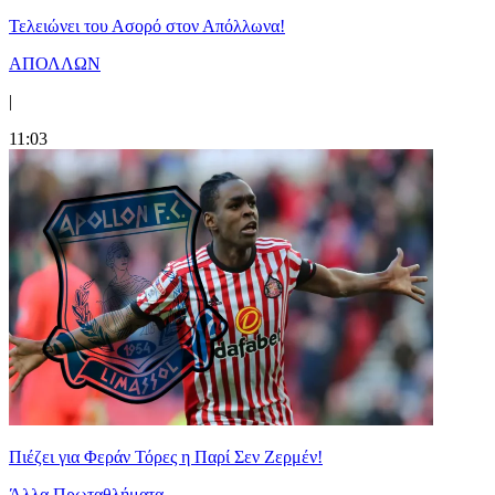
Τελειώνει του Ασορό στον Απόλλωνα!
ΑΠΟΛΛΩΝ
|
11:03
Πιέζει για Φεράν Τόρες η Παρί Σεν Ζερμέν!
Άλλα Πρωταθλήματα