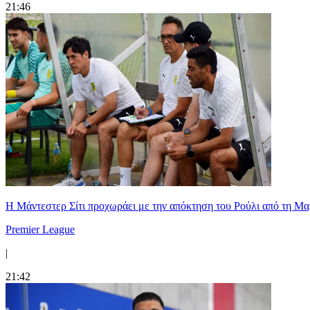
21:46
Η Μάντεστερ Σίτι προχωράει με την απόκτηση του Ρούλι από τη Μα
Premier League
|
21:42