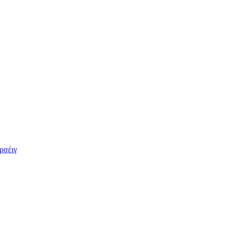
ρσέιγ