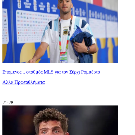
Επόμενος... σταθμός MLS για τον Σέρχι Ρομπέρτο
Άλλα Πρωταθλήματα
|
21:28