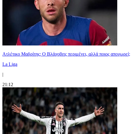
Ατλέτικο Μαδρίτης: Ο Βλάχοβιτς περιμένει, αλλά ποιος αποχωρεί;
La Liga
|
21:12