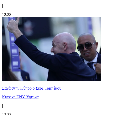
|
12:28
Ξανά στην Κύπρο ο Σερζ Ταμπέκου!
Krasava ENY Ύψωνα
|
12:22