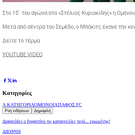
Στο 15’ του αγώνα στο «Στέλιος Κυριακίδης» η Ομόνο
Μετά από σέντρα του Σεμέδο, ο Μπάκιτς έκανε την κεφ
Δείτε το τέρμα:
YOUTUBE VIDEO
Κατηγορίες
Α ΚΑΤΗΓΟΡΙΑ
ΟΜΟΝΟΙΑ
ΠΑΦΟΣ FC
Ροή ειδήσεων
Δημοφιλή
Διαψεύδει ο Ινφαντίνο τις καταγγελίες περί... ερωμένης!
ΔΙΕΘΝΗ