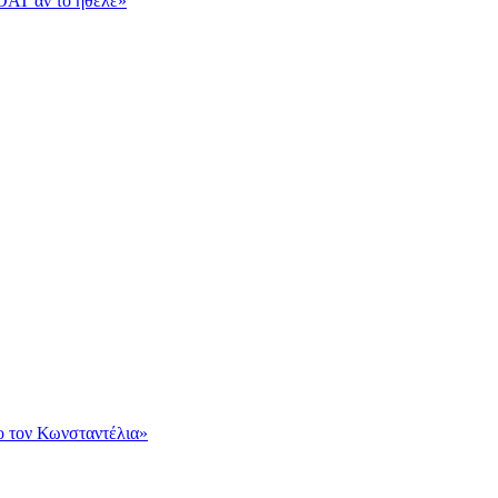
OAT αν το ήθελε»
ο τον Κωνσταντέλια»