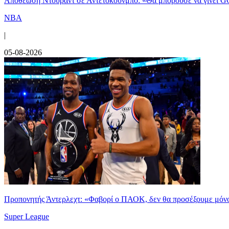
Αποθέωση Ντουράντ σε Αντετοκούνμπο: «Θα μπορούσε να γίνει G
NBA
|
05-08-2026
Προπονητής Άντερλεχτ: «Φαβορί ο ΠΑΟΚ, δεν θα προσέξουμε μόν
Super League