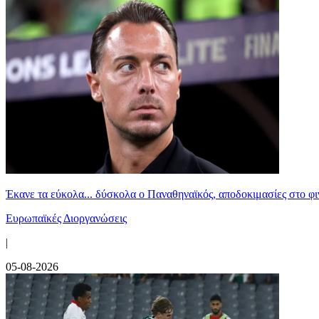
Έκανε τα εύκολα... δύσκολα ο Παναθηναϊκός, αποδοκιμασίες στο φ
Ευρωπαϊκές Διοργανώσεις
|
05-08-2026