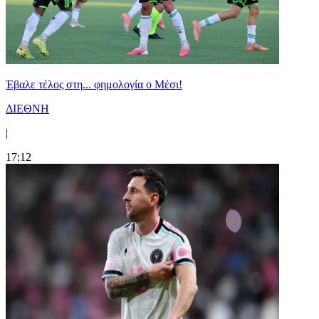
Έβαλε τέλος στη... φημολογία o Μέσι!
ΔΙΕΘΝΗ
|
17:12