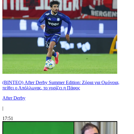
(ΒΙΝΤΕΟ) After Derby Summer Edition: Ζόρια για Ομόνοια,
πείθει ο Απόλλωνας, το γυρίζει η Πάφος
After Derby
|
17:51