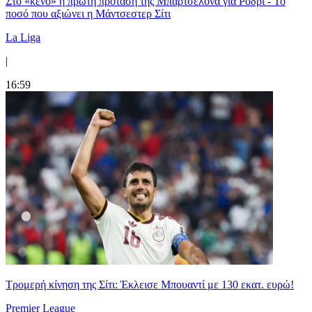
Στο «κενό» η πρώτη πρόταση της Μπαρτσελόνα για Ρόδρι - Το
ποσό που αξιώνει η Μάντσεστερ Σίτι
La Liga
|
16:59
Τρομερή κίνηση της Σίτι: Έκλεισε Μπουαντί με 130 εκατ. ευρώ!
Premier League