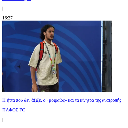
|
16:27
Η ήττα που δεν άξιζε, ο «μοιραίος» και τα κίνητρα της ανατροπής
ΠΑΦΟΣ FC
|