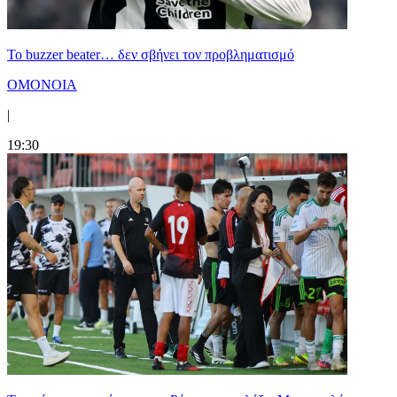
Το buzzer beater… δεν σβήνει τoν προβληματισμό
ΟΜΟΝΟΙΑ
|
19:30