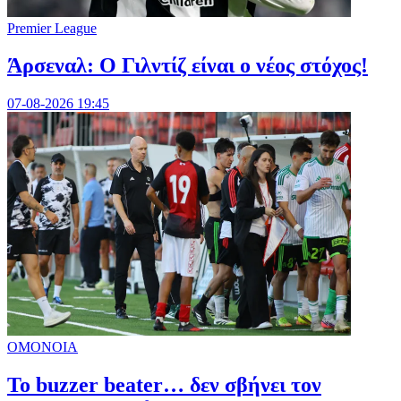
Premier League
Άρσεναλ: Ο Γιλντίζ είναι ο νέος στόχος!
07-08-2026 19:45
ΟΜΟΝΟΙΑ
Το buzzer beater… δεν σβήνει τoν