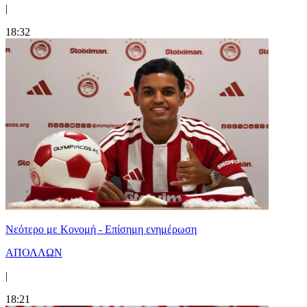
|
18:32
Νεότερο με Κονομή - Επίσημη ενημέρωση
ΑΠΟΛΛΩΝ
|
18:21