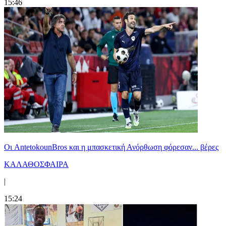
15:46
Oι AntetokounBros και η μπασκετική Ανόρθωση φόρεσαν... βέρες
ΚΑΛΑΘΟΣΦΑΙΡΑ
|
15:24