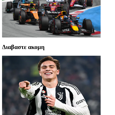
Διαβαστε ακομη