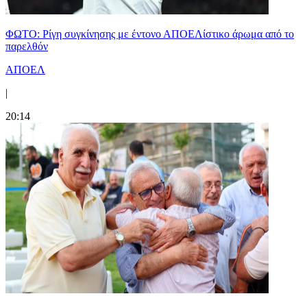
ΦΩΤΟ: Ρίγη συγκίνησης με έντονο ΑΠΟΕΛίστικο άρωμα από το
παρελθόν
ΑΠΟΕΛ
|
20:14