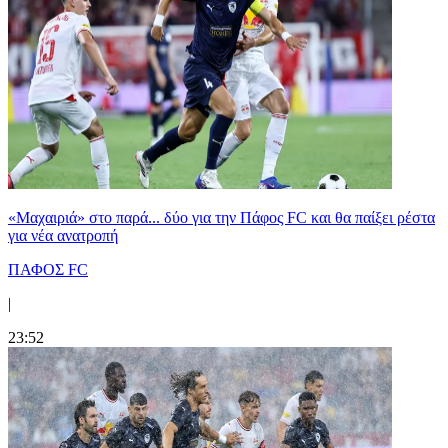
«Μαχαιριά» στο παρά... δύο για την Πάφος FC και θα παίξει ρέστα
για νέα ανατροπή
ΠΑΦΟΣ FC
|
23:52