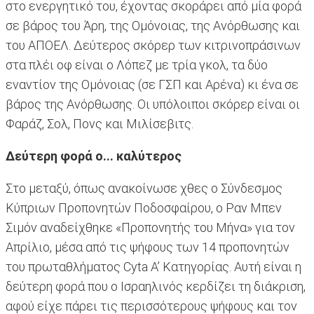
στο ενεργητικό του, έχοντας σκοράρει από μία φορά
σε βάρος του Άρη, της Ομόνοιας, της Ανόρθωσης και
του ΑΠΟΕΛ. Δεύτερος σκόρερ των κιτρινοπράσινων
στα πλέι οφ είναι ο Λόπεζ με τρία γκολ, τα δύο
εναντίον της Ομόνοιας (σε ΓΣΠ και Αρένα) κι ένα σε
βάρος της Ανόρθωσης. Οι υπόλοιποι σκόρερ είναι οι
Φαράζ, Σολ, Πονς και Μιλίσεβιτς.
Δεύτερη φορά ο... καλύτερος
Στο μεταξύ, όπως ανακοίνωσε χθες ο Σύνδεσμος
Κύπριων Προπονητών Ποδοσφαίρου, ο Ραν Μπεν
Σιμόν αναδείχθηκε «Προπονητής του Μήνα» για τον
Απρίλιο, μέσα από τις ψήφους των 14 προπονητών
του πρωταθλήματος Cyta A’ Κατηγορίας. Αυτή είναι η
δεύτερη φορά που ο Ισραηλινός κερδίζει τη διάκριση,
αφού είχε πάρει τις περισσότερους ψήφους και τον