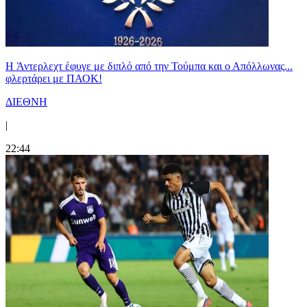
H Άντερλεχτ έφυγε με διπλό από την Τούμπα και ο Απόλλωνας...
φλερτάρει με ΠΑΟΚ!
ΔΙΕΘΝΗ
|
22:44