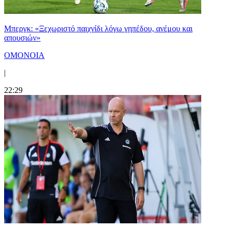
Μπεργκ: «Ξεχωριστό παιχνίδι λόγω γηπέδου, ανέμου και
απουσιών»
ΟΜΟΝΟΙΑ
|
22:29