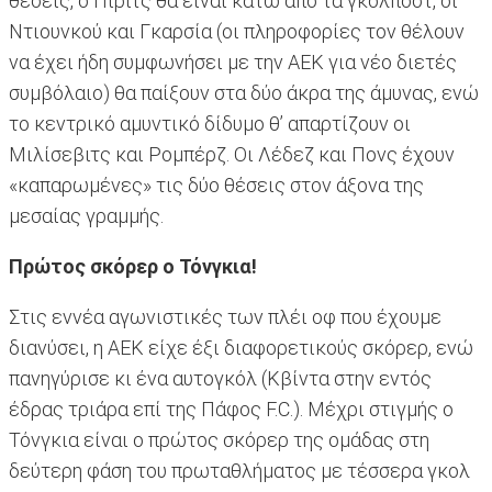
θέσεις, ο Πίριτς θα είναι κάτω από τα γκολπόστ, οι
Ντιουνκού και Γκαρσία (οι πληροφορίες τον θέλουν
να έχει ήδη συμφωνήσει με την ΑΕΚ για νέο διετές
συμβόλαιο) θα παίξουν στα δύο άκρα της άμυνας, ενώ
το κεντρικό αμυντικό δίδυμο θ’ απαρτίζουν οι
Μιλίσεβιτς και Ρομπέρζ. Οι Λέδεζ και Πονς έχουν
«καπαρωμένες» τις δύο θέσεις στον άξονα της
μεσαίας γραμμής.
Πρώτος σκόρερ ο Τόνγκια!
Στις εννέα αγωνιστικές των πλέι οφ που έχουμε
διανύσει, η ΑΕΚ είχε έξι διαφορετικούς σκόρερ, ενώ
πανηγύρισε κι ένα αυτογκόλ (Κβίντα στην εντός
έδρας τριάρα επί της Πάφος F.C.). Μέχρι στιγμής ο
Τόνγκια είναι ο πρώτος σκόρερ της ομάδας στη
δεύτερη φάση του πρωταθλήματος με τέσσερα γκολ