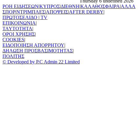
Thursday 6 undefined 2026
ΡΟΗ ΕΙΔΗΣΕΩΝ
|
ΚΥΠΡΟΣ
|
ΔΙΕΘΝΗ
|
ΚΑΛΑΘΟΣΦΑΙΡΑ
|
ΑΛΛΑ
ΣΠΟΡ
|
ΝΤΡΙΜΠΛΕΣ
|
ΑΠΟΨΕΙΣ
|
AFTER DERBY
|
ΠΡΩΤΟΣΕΛΙΔΟ
|
TV
ΕΠΙΚΟΙΝΩΝΙΑ
|
TAYTOTHTA
|
ΟΡΟΙ ΧΡΗΣΗΣ
|
COOKIES
|
ΕΙΔΟΠΟΙΗΣΗ ΑΠΟΡΡΗΤΟΥ
|
ΔΗΛΩΣΗ ΠΡΟΣΒΑΣΙΜΟΤΗΤΑΣ
|
ΠΟΛΙΤΗΣ
© Developed by P.C Admin 22 Limited