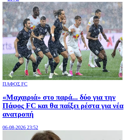
ΠΑΦΟΣ FC
«Μαχαιριά» στο παρά... δύο για την
Πάφος FC και θα παίξει ρέστα για νέα
ανατροπή
06-08-2026 23:52