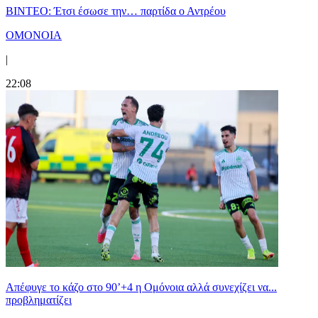
ΒΙΝΤΕΟ: Έτσι έσωσε την… παρτίδα ο Αντρέου
ΟΜΟΝΟΙΑ
|
22:08
Απέφυγε το κάζο στο 90’+4 η Ομόνοια αλλά συνεχίζει να...
προβληματίζει