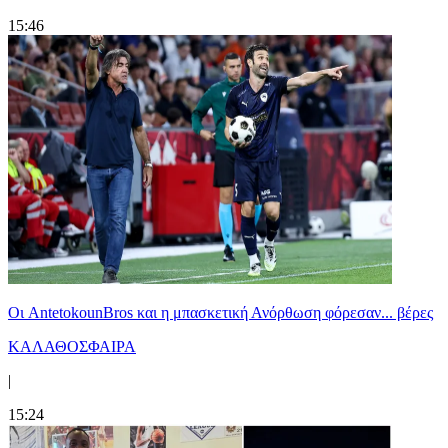
15:46
Oι AntetokounBros και η μπασκετική Ανόρθωση φόρεσαν... βέρες
ΚΑΛΑΘΟΣΦΑΙΡΑ
|
15:24