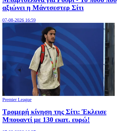
αξιώνει η Μάντσεστερ Σίτι
07-08-2026 16:59
Premier League
Τρομερή κίνηση της Σίτι: Έκλεισε
Μπουαντί με 130 εκατ. ευρώ!