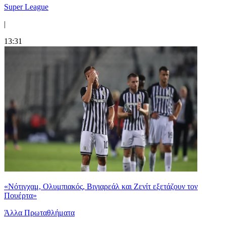
Super League
|
13:31
«Νότιγχαμ, Ολυμπιακός, Βιγιαρεάλ και Ζενίτ εξετάζουν τον
Πουέρτα»
Άλλα Πρωταθλήματα