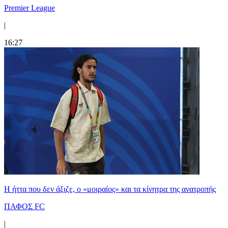
Premier League
|
16:27
Η ήττα που δεν άξιζε, ο «μοιραίος» και τα κίνητρα της ανατροπής
ΠΑΦΟΣ FC
|