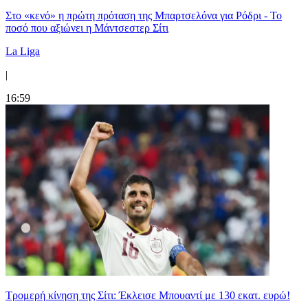
Στο «κενό» η πρώτη πρόταση της Μπαρτσελόνα για Ρόδρι - Το
ποσό που αξιώνει η Μάντσεστερ Σίτι
La Liga
|
16:59
Τρομερή κίνηση της Σίτι: Έκλεισε Μπουαντί με 130 εκατ. ευρώ!