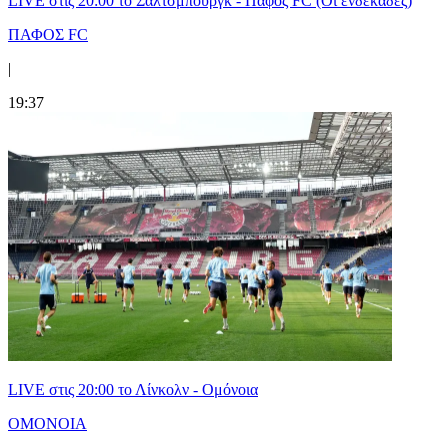
LIVE στις 20:00 το Σάλτσμπουργκ - Πάφος FC (Οι ενδεκάδες)
ΠΑΦΟΣ FC
|
19:37
LIVE στις 20:00 το Λίνκολν - Ομόνοια
ΟΜΟΝΟΙΑ