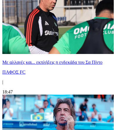
Με αλλαγές και... εκπλήξεις η ενδεκάδα του Σα Πίντο
ΠΑΦΟΣ FC
|
18:47