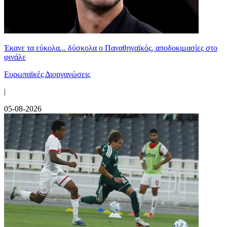
Έκανε τα εύκολα... δύσκολα ο Παναθηναϊκός, αποδοκιμασίες στο
φινάλε
Ευρωπαϊκές Διοργανώσεις
|
05-08-2026