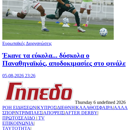
Ευρωπαϊκές Διοργανώσεις
Έκανε τα εύκολα... δύσκολα ο
Παναθηναϊκός, αποδοκιμασίες στο φινάλε
05-08-2026 23:26
Thursday 6 undefined 2026
ΡΟΗ ΕΙΔΗΣΕΩΝ
|
ΚΥΠΡΟΣ
|
ΔΙΕΘΝΗ
|
ΚΑΛΑΘΟΣΦΑΙΡΑ
|
ΑΛΛΑ
ΣΠΟΡ
|
ΝΤΡΙΜΠΛΕΣ
|
ΑΠΟΨΕΙΣ
|
AFTER DERBY
|
ΠΡΩΤΟΣΕΛΙΔΟ
|
TV
ΕΠΙΚΟΙΝΩΝΙΑ
|
TAYTOTHTA
|