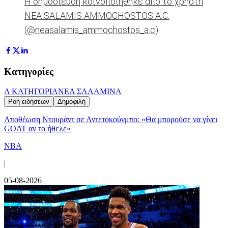
Η δημοσίευση κοινοποιήθηκε από το χρήστη
NEA SALAMIS AMMOCHOSTOS A.C.
(@neasalamis_ammochostos_a.c)
Κατηγορίες
Α ΚΑΤΗΓΟΡΙΑ
ΝΕΑ ΣΑΛΑΜΙΝΑ
Ροή ειδήσεων
Δημοφιλή
Αποθέωση Ντουράντ σε Αντετοκούνμπο: «Θα μπορούσε να γίνει
GOAT αν το ήθελε»
NBA
|
05-08-2026