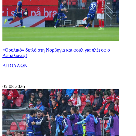
«Θρυλικό» διπλό στη Νορβηγία και φουλ για πλέι οφ ο
Απόλλωνας!
ΑΠΟΛΛΩΝ
|
05-08-2026