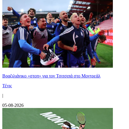
Βραζιλιάνικο «στοπ» για τον Τσιτσιπά στο Μοντρεάλ
Τένις
|
05-08-2026